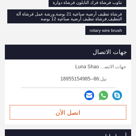
تناوب فرشاة فرك النايلون فرشاة دوارة
فرشاة تنظيف أرضية صناعية 21 بوصة,ورشة عمل فرشاة آلة
التنظيف,فرشاة تنظيف أرضية صناعية 12 بوصة
rotary wire brush
جهات الاتصال
جهات الاتصال:
Luna Shao
تيل:
86--18955154985
اتصل الآن