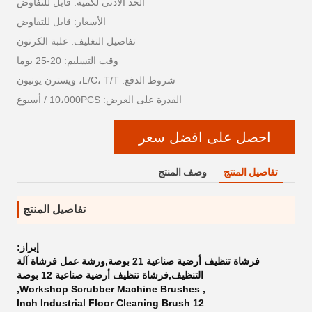
الحد الأدنى لكمية: قابل للتفاوض
الأسعار: قابل للتفاوض
تفاصيل التغليف: علبة الكرتون
وقت التسليم: 20-25 يوما
شروط الدفع: L/C، T/T، ويسترن يونيون
القدرة على العرض: 10،000PCS / أسبوع
احصل على افضل سعر
تفاصيل المنتج
وصف المنتج
تفاصيل المنتج
إبراز:
فرشاة تنظيف أرضية صناعية 21 بوصة,ورشة عمل فرشاة آلة
التنظيف,فرشاة تنظيف أرضية صناعية 12 بوصة
,
Workshop Scrubber Machine Brushes
,
12 Inch Industrial Floor Cleaning Brush