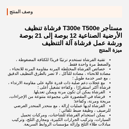
وصف المنتج
مستأجر T300e T500e فرشاة تنظيف
الأرضية الصناعية 12 بوصة إلى 21 بوصة
ورشة عمل فرشاة آلة التنظيف
ميزة المنتج
تقنية الفرشاة تستخدم ترتيبًا فريدًا للكثافة المضغوطة ،
والضغط مرة واحدة فقط.
خصائص الفرشاة المختلطة المرنة مقاومة المرنة للانحناء ،
مضادة للانحناء ، مضادة للتآكل ، لا تضر بالطرق.التنظيف الدقيق
، مع عمر خدمة طويل ؛
مع عجلات دعم صلبة ذات قدرة عالية على مقاومة الارتداء ،
فرشاة أكثر استقرارًا ، وكفاءة تشغيل أعلى ؛
الفرشاة يمكن أن تكون مرنة ويمكن تعديلها.
فرشاة في المقصورة على مجموعة متنوعة من الإجراءات،
مريحة ومرنة، وكفاءة؛
الفرشاة لديها عمليات إزالة ، مع منحدر المنحدر العرضي
للرصيف ، وظيفة ضبط تلقائي ؛
يمكن استخدام الفرشاة للشاحنات، ومركبات تحميل
السيارات، وتركيب الجرارات الكبيرة، ومجاري الثلج، وتركيب
مبادلات طلاء الثلج وإزالة مؤسسات الروابط السريعة.