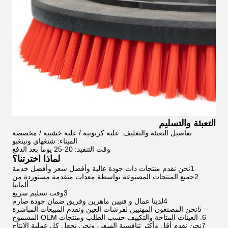
التعبئة والتسليم
تفاصيل التعبئة والتغليف: علبة كرتونية / علبة خشبية / مخصصة
الميناء: شنغهاي ونينغبو
وقت التنفيذ: 20-25 يوما بعد الدفع
لماذا اخترتنا؟
1نحن نقدم منتجات ذات جودة عالية وأفضل سعر وأفضل خدمة
2جميع المنتجات المصنوعة بواسطة معدات متقدمة مستوردة من
ألمانيا
3وقت تسليم سريع
4لدينا عمال و فنيين ماهرين وفريق ضمان جودة صارم
5نحن المصنعون المهنيين لفرشات العين ونقدم المبيعات المباشرة
6. العينات المتاحة والتكييف حسب الطلب ومنتجات OEM المسموح
7نحن نقدم أقل وأكثر تنافسية السعر، ونحن نجعل كل عملية الإنتاج