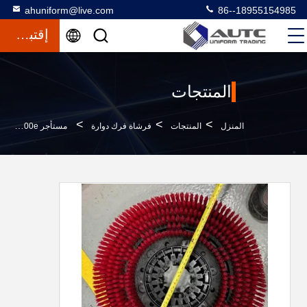
ahuniform@live.com
86--18955154985
إقتباس
المنتجات
>
>
>
المنزل
المنتجات
فرشاة فرك دوارة
مستأجر T300e T500e فرشاة تنظيف الأرضية الصناعية 12 بوصة إلى 21 بوصة ورشة عمل فرشاة آلة التنظيف