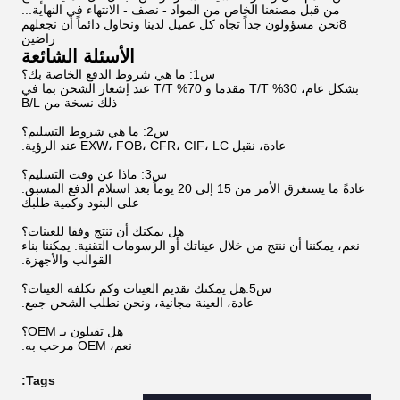
من قبل مصنعنا الخاص من المواد - نصف - الانتهاء في النهاية...
8نحن مسؤولون جداً تجاه كل عميل لدينا ونحاول دائماً أن نجعلهم
راضين
الأسئلة الشائعة
س1: ما هي شروط الدفع الخاصة بك؟
بشكل عام، 30% T/T مقدما و 70% T/T عند إشعار الشحن بما في
ذلك نسخة من B/L
س2: ما هي شروط التسليم؟
عادة، نقبل EXW، FOB، CFR، CIF، LC عند الرؤية.
س3: ماذا عن وقت التسليم؟
عادةً ما يستغرق الأمر من 15 إلى 20 يوماً بعد استلام الدفع المسبق.
على البنود وكمية طلبك
هل يمكنك أن تنتج وفقا للعينات؟
نعم، يمكننا أن ننتج من خلال عيناتك أو الرسومات التقنية. يمكننا بناء
القوالب والأجهزة.
س5:هل يمكنك تقديم العينات وكم تكلفة العينات؟
عادة، العينة مجانية، ونحن نطلب الشحن جمع.
هل تقبلون بـ OEM؟
نعم، OEM مرحب به.
Tags: