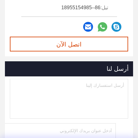
تيل:
86--18955154985
اتصل الآن
أرسل لنا