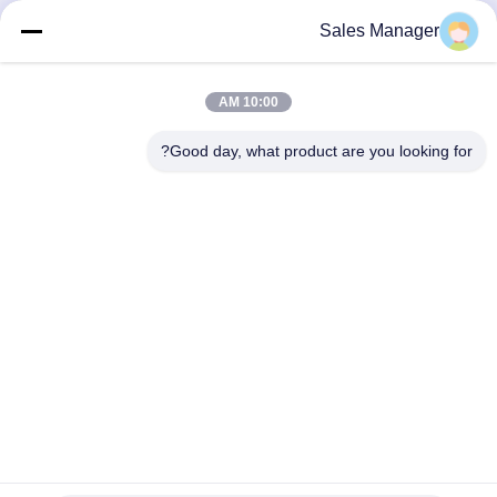
Sales Manager
إرسال
10:00 AM
Good day, what product are you looking for?
ANHUI UNIFORM TRADING CO.LTD
ahuniform@live.com
86--18955154985
رقم 3 ، طريق Qiaowan ، منطقة Feixi للتنمية الاقتصادية ، مدينة
Hefei ، Anhui Pro. (231200) ، الصين