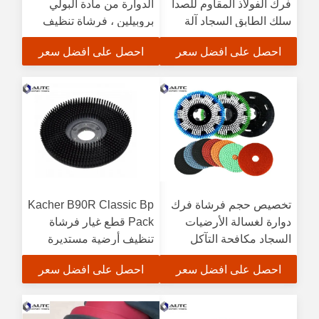
فرك الفولاذ المقاوم للصدأ
الدوارة من مادة البولي
سلك الطابق السجاد آلة
بروبيلين ، فرشاة تنظيف
الغسيل مجفف
السجاد بالشامبو ، كربيد
احصل على افضل سعر
احصل على افضل سعر
السيليكون حول تلميع
الأسلاك الكاشطة
تخصيص حجم فرشاة فرك
Kacher B90R Classic Bp
دوارة لغسالة الأرضيات
Pack قطع غيار فرشاة
السجاد مكافحة التآكل
تنظيف أرضية مستديرة
دوارة لغسالة Gadlee
احصل على افضل سعر
احصل على افضل سعر
سهلة التركيب