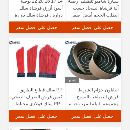
سيارة شامبو تنظيف أرضية
14 17 18 20 22 بوصة
آلة فرشاة السجاد حسب
أسود أزرق فرشاة سلك
الطلب الحجم أبيض أصفر
دوارة ، فرشاة سلك دوارة
للغسالة
احصل على افضل سعر
احصل على افضل سعر
فيديو
النايلون حزام الشريط
PP سلك قطاع الطريق
فرش الصناعية النسيج
كنس فرش الصرف الصحي
مجموعة التيلة المرنة حزام
، PP سلك فولاذي مختلط
ناقل مخصص مرنة التيلة
Bolck فرشاة تنظيف
احصل على افضل سعر
احصل على افضل سعر
مجموعة حزام النقل
الطريق دائم