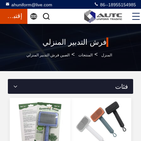
ahuniform@live.com
86--18955154985
إقتباس
فرش التدبير المنزلي
>
>
المنزل
المنتجات
الصين فرش التدبير المنزلي
فئات