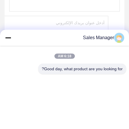
Sales Manager
إرسال
6:18 AM
Good day, what product are you looking for?
ANHUI UNIFORM TRADING CO.LTD
ahuniform@live.com
86--18955154985