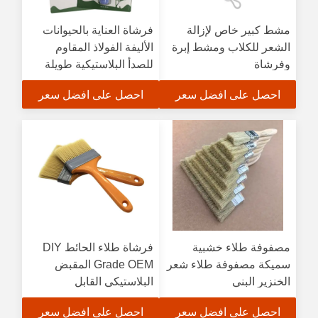
مشط كبير خاص لإزالة
فرشاة العناية بالحيوانات
الشعر للكلاب ومشط إبرة
الأليفة الفولاذ المقاوم
وفرشاة
للصدأ البلاستيكية طويلة
الإبرة فرشاة الكلب
احصل على افضل سعر
احصل على افضل سعر
مصفوفة طلاء خشبية
فرشاة طلاء الحائط DIY
سميكة مصفوفة طلاء شعر
Grade OEM المقبض
الخنزير البني
البلاستيكي القابل
للتخصيص أدوات الطلاء
احصل على افضل سعر
احصل على افضل سعر
بأحجام مختلفة - بيع بالجملة