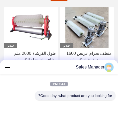
فيديو
فيديو
منظف ​​بحزام عريض 1600
طول الفرشاة 2000 ملم
مم مزود بفرشاة كهربائية
نظافة الفرشاة الكهربائية
لأحزمة نقل مصنع الأسمنت
الدورية
Sales Manager
والفحم والرمل
احصل على افضل سعر
احصل على افضل سعر
7:43 PM
Good day, what product are you looking for?
ANHUI UNIFORM TRADING CO.LTD