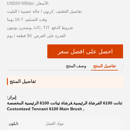
الأسعار: USD20-500/pc
تفاصيل التغليف: كرتون / حالة خشبية / البليت
وقت التسليم: 7-15 يوما
شروط الدفع: L/C، T/T، ويسترن يونيون
القدرة على العرض: 50 قطعة / يوم
احصل على افضل سعر
تفاصيل المنتج
وصف المنتج
تفاصيل المنتج
إبراز:
تنانت 6100 الفرشاة الرئيسية,فرشاة تينانت 6100 الرئيسية المخصصة
Customized Tennant 6100 Main Brush
,
مواد الفتيل:
نايلون