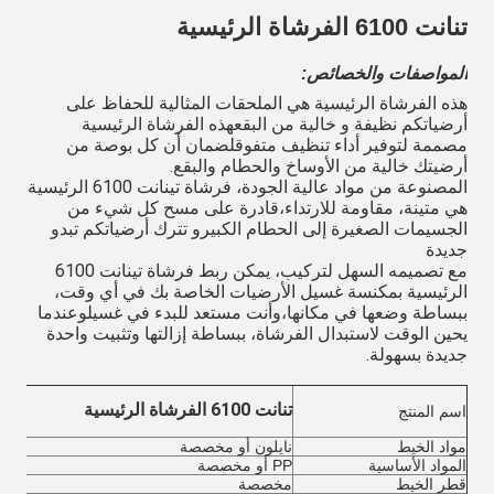
تنانت 6100 الفرشاة الرئيسية
المواصفات والخصائص:
هذه الفرشاة الرئيسية هي الملحقات المثالية للحفاظ على
أرضياتكم نظيفة و خالية من البقعهذه الفرشاة الرئيسية
مصممة لتوفير أداء تنظيف متفوقلضمان أن كل بوصة من
أرضيتك خالية من الأوساخ والحطام والبقع.
المصنوعة من مواد عالية الجودة، فرشاة تينانت 6100 الرئيسية
هي متينة، مقاومة للارتداء،قادرة على مسح كل شيء من
الجسيمات الصغيرة إلى الحطام الكبيرو تترك أرضياتكم تبدو
جديدة
مع تصميمه السهل لتركيب، يمكن ربط فرشاة تينانت 6100
الرئيسية بمكنسة غسيل الأرضيات الخاصة بك في أي وقت،
ببساطة وضعها في مكانها،وأنت مستعد للبدء في غسيلوعندما
يحين الوقت لاستبدال الفرشاة، ببساطة إزالتها وتثبيت واحدة
جديدة بسهولة.
تنانت 6100 الفرشاة الرئيسية
اسم المنتج
مواد الخيط
نايلون أو مخصصة
المواد الأساسية
PP أو مخصصة
قطر الخيط
مخصصة