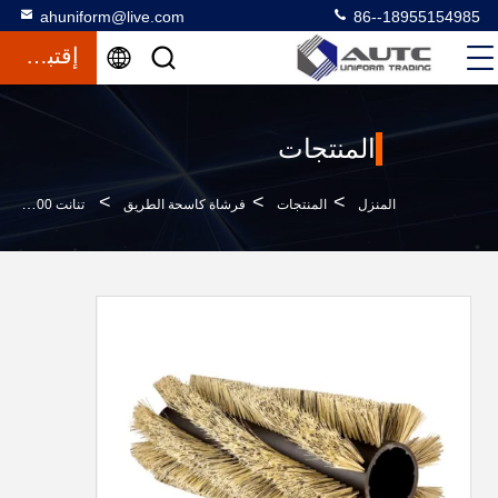
ahuniform@live.com
86--18955154985
إقتباس
المنتجات
>
>
>
المنزل
المنتجات
فرشاة كاسحة الطريق
تنانت 6100 الفرشاة الرئيسية