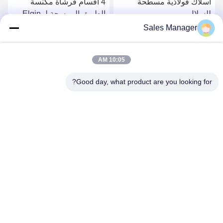
أسلاك فولاذية مسطحة
4 أقسام فرشاة مكنسة
للسلال
الطريق الممسحة لـ Elgin
Sweeper
Sales Manager
احصل على افضل سعر
احصل على افضل سعر
10:05 AM
Good day, what product are you looking for?
ANHUI UNIFORM TRADING CO.LTD
ahuniform@live.com
86--18955154985
رقم 3 ، طريق Qiaowan ، منطقة Feixi للتنمية الاقتصادية ، مدينة
Hefei ، Anhui Pro. (231200) ، الصين