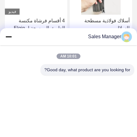
فيديو
أسلاك فولاذية مسطحة
4 أقسام فرشاة مكنسة
للسلال
الطريق الممسحة لـ Elgin
Sweeper
Sales Manager
احصل على افضل سعر
احصل على افضل سعر
10:01 AM
Good day, what product are you looking for?
ANHUI UNIFORM TRADING CO.LTD
ahuniform@live.com
86--18955154985
رقم 3 ، طريق Qiaowan ، منطقة Feixi للتنمية الاقتصادية ، مدينة