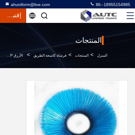
ahuniform@live.com
86--18955154985
إقتباس
المنتجات
>
>
>
المنزل
المنتجات
فرشاة كاسحة الطريق
الأزرق PP الألياف البلاستيكية الدوارة الجانب المكنسة الطريق المكنسة الفرشاة