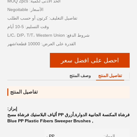
الحد الأدنى لكمية: MOQ 2pcs
الأسعار: Negoitable
تفاصيل التغليف: كرتون أو حسب الطلب
وقت التسليم: 5-10 أيام
شروط الدفع: L/C، D/P، T/T، Western Union
القدرة على العرض: 10000 قطعة/شهر
احصل على افضل سعر
تفاصيل المنتج
وصف المنتج
تفاصيل المنتج
إبراز:
فرشاة المكنسة الجانبية الدوارة,أزرق PP ألياف البلاستيك فرشاة مسح
Blue PP Plastic Fibers Sweeper Brushes
,
المواد:
PP ،