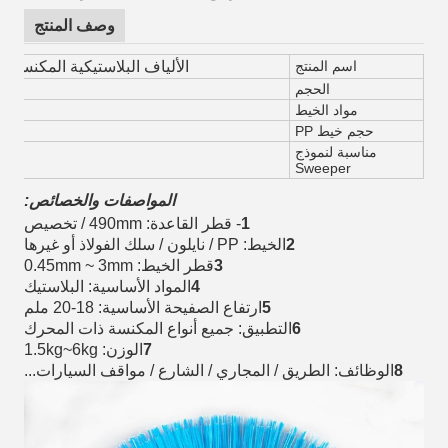
وصف المنتج
اسم المنتج
الألياف البلاستيكية المكنسة 
الحجم
مواد الخيط
حجم خيط PP
مناسبة لنموذج
Sweeper
المواصفات والخصائص:
1
- قطر القاعدة: 490mm / تخصيص
2
الخيط: PP / نايلون / سلك الفولاذ أو غيرها
3
قطر الخيط: 0.45mm ~ 3mm
4
المواد الأساسية: البلاستيك
5
ارتفاع الصفيحة الأساسية: 18-20 ملم
6
التطبيق: جميع أنواع المكنسة ذات المحرك
7
الوزن: 1.5kg~6kg
8
الوظائف: الطريق / المجاري / الشارع / مواقف السيارات...