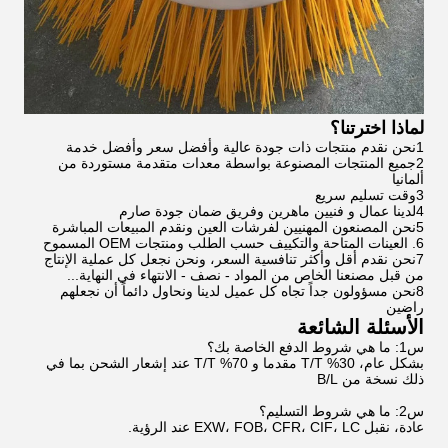
لماذا اخترتنا؟
1نحن نقدم منتجات ذات جودة عالية وأفضل سعر وأفضل خدمة
2جميع المنتجات المصنوعة بواسطة معدات متقدمة مستوردة من
ألمانيا
3وقت تسليم سريع
4لدينا عمال و فنيين ماهرين وفريق ضمان جودة صارم
5نحن المصنعون المهنيين لفرشات العين ونقدم المبيعات المباشرة
6. العينات المتاحة والتكييف حسب الطلب ومنتجات OEM المسموح
7نحن نقدم أقل وأكثر تنافسية السعر، ونحن نجعل كل عملية الإنتاج
من قبل مصنعنا الخاص من المواد - نصف - الانتهاء في النهاية...
8نحن مسؤولون جداً تجاه كل عميل لدينا ونحاول دائماً أن نجعلهم
راضين
الأسئلة الشائعة
س1: ما هي شروط الدفع الخاصة بك؟
بشكل عام، 30% T/T مقدما و 70% T/T عند إشعار الشحن بما في
ذلك نسخة من B/L
س2: ما هي شروط التسليم؟
عادة، نقبل EXW، FOB، CFR، CIF، LC عند الرؤية.