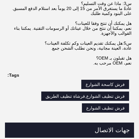
س3: ماذا عن وقت التسليم؟
عادةً ما يستغرق الأمر من 15 إلى 20 يوماً بعد استلام الدفع المسبق.
على البنود وكمية طلبك
هل يمكنك أن تنتج وفقا للعينات؟
نعم، يمكننا أن ننتج من خلال عيناتك أو الرسومات التقنية. يمكننا بناء
القوالب والأجهزة.
س5:هل يمكنك تقديم العينات وكم تكلفة العينات؟
عادة، العينة مجانية، ونحن نطلب الشحن جمع.
هل تقبلون بـ OEM؟
نعم، OEM مرحب به.
Tags:
فرش كاسحة الشوارع
فرش تنظيف الشوارع,فرشاة تنظيف الطريق
فرش تنظيف الشوارع
جهات الاتصال