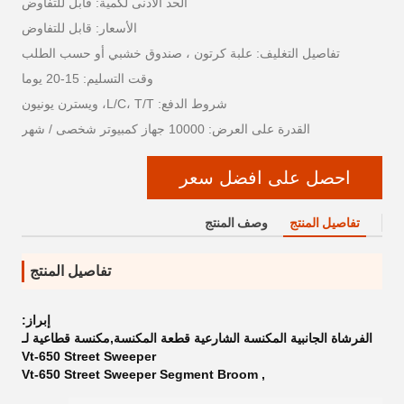
الحد الأدنى لكمية: قابل للتفاوض
الأسعار: قابل للتفاوض
تفاصيل التغليف: علبة كرتون ، صندوق خشبي أو حسب الطلب
وقت التسليم: 15-20 يوما
شروط الدفع: L/C، T/T، ويسترن يونيون
القدرة على العرض: 10000 جهاز كمبيوتر شخصى / شهر
احصل على افضل سعر
تفاصيل المنتج
وصف المنتج
تفاصيل المنتج
إبراز:
الفرشاة الجانبية المكنسة الشارعية قطعة المكنسة,مكنسة قطاعية لـ
Vt-650 Street Sweeper
Vt-650 Street Sweeper Segment Broom
,