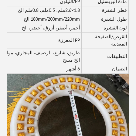
مادة البريستيل
PP/النيلون
قطر الشفرة
1.8×2.6ملم، 0.5ملم، 0.8ملم الخ
طول الشفرة
180mm/200mm/220mm الخ
لون القشرة
أحمر، أصفر، أزرق، أخضر، الخ
القرص/الصفيحة
PP المعززة
المعدنية
طريق، شارع، الرصيف، المجاري، مواقف 
التطبيقات
الخ مسح
الضمان
6 أشهر