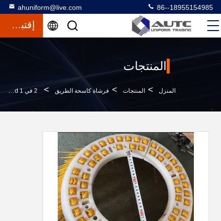
ahuniform@live.com
86--18955154985
إقتباس
المنتجات
>
>
>
المنزل
المنتجات
فرشاة كاسحة الطريق
2 في 1 Whirlwind جونستون Vt-650 الشارع مغسلة قطاع فرشاة جانب المكنسة