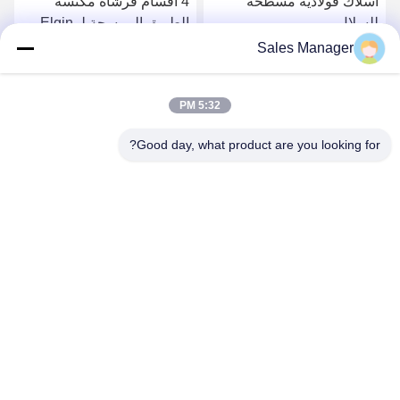
أسلاك فولاذية مسطحة
4 أقسام فرشاة مكنسة
للسلال
الطريق الممسحة لـ Elgin
Sweeper
Sales Manager
احصل على افضل سعر
احصل على افضل سعر
5:32 PM
Good day, what product are you looking for?
ANHUI UNIFORM TRADING CO.LTD
ahuniform@live.com
86--18955154985
رقم 3 ، طريق Qiaowan ، منطقة Feixi للتنمية الاقتصادية ، مدينة
Hefei ، Anhui Pro. (231200) ، الصين