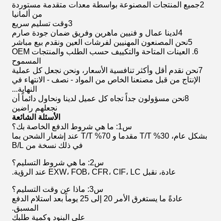
2جميع المنتجات المصنوعة بواسطة معدات متقدمة مستوردة
من ألمانيا
3وقت تسليم سريع
4لدينا عمال و فنيين ماهرين وفريق ضمان جودة صارم
5نحن المصنعون المهنيين لفرشات العين ونقدم بيع مباشر
6. العينات المتاحة والتكييف حسب الطلب والمنتجات OEM
المسموح
7نحن نقدم أقل وأكثر تنافسية الأسعار، ونحن نجعل كل عملية
الإنتاج من قبل مصنعنا الخاص من المواد - نصف - الانتهاء في
النهاية...
8نحن مسؤولون جداً تجاه كل عميل لدينا ونحاول دائماً أن
نجعلهم راضين
الأسئلة الشائعة
س1: ما هي شروط الدفع الخاصة بك؟
بشكل عام، 30% T/T مقدما و 70% T/T عند إشعار الشحن بما
في ذلك نسخة من B/L
س2: ما هي شروط التسليم؟
عادة، نقبل EXW، FOB، CFR، CIF، LC عند الرؤية.
س3: ماذا عن وقت التسليم؟
عادةً ما يستغرق الأمر 20 إلى 25 يوماً بعد استلام الدفع
المسبق.
على البنود وكمية طلبك