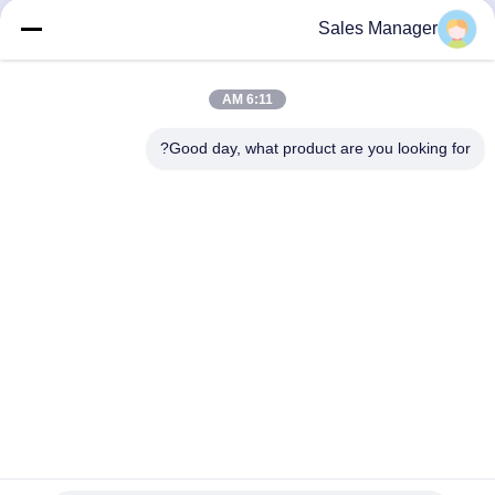
أسطوانية مدمجة
التنظيف الصناعي فرشاة
Sales Manager
الدوار
احصل على افضل سعر
احصل على افضل سعر
6:11 AM
Good day, what product are you looking for?
ANHUI UNIFORM TRADING CO.LTD
ahuniform@live.com
86--18955154985
رقم 3 ، طريق Qiaowan ، منطقة Feixi للتنمية الاقتصادية ، مدينة
Hefei ، Anhui Pro. (231200) ، الصين