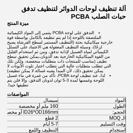
آلة تنظيف لوحات الدوائر لتنظيف تدفق
حبات الصلب PCBA
ميزة المنتج
التدفق على لوحة PCBA ينتمي إلى المواد الكيميائية
الملتصقة باللوحة.إذا لم يتم تنظيفه بالكامل بواسطة قوة
خارجية ميكانيكية بحتة (التنظيف المستمر لسطح الفرشاة يصبح
لزجًا)، وسيلة التنظيف المعقولة هي الاعتماد على التسلل
الكيميائي لمياه الغسيل لإذابة تدفق، ومن ثم استخدام القليل
من القوة الميكانيكية الخارجية بعد الذوبان،يمكن تحقيق سطح
نظيف (مناسب للمنتجات ذات متطلبات منخفضة، ولكن تلك
التي تتطلب متطلبات عالية التي تتطلب اختبار تلوث الأيونات لا
يمكن تحقيق ذلك، لأن المبدأ يشبه غسالة.لا يمكن تنظيفه)
لذا، عند تنظيف لوحة PCBA، تأكد من غمرة في ماء غسيل
اللوحة وغمسها لمدة 3-5 ثوان لذوبان التدفق، وإلا فلن يتم
تنظيفها جيدا.
المواصفات
المواد
سيسال
الطول
160 ملم أو مخصصة
الحجم:
ID26*OD166mm أو مخصصة
الـ MOQ
2 قطع
وقت التسليم
5-7 أيام
استخدام
التنظيف واللمع