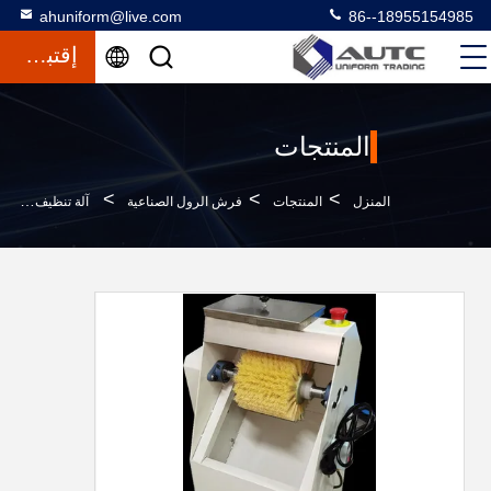
ahuniform@live.com
86--18955154985
إقتباس
المنتجات
>
>
>
المنزل
المنتجات
فرش الرول الصناعية
آلة تنظيف لوحات الدوائر لتنظيف تدفق حبات الصلب PCBA