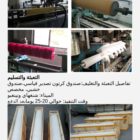
التعبئة والتسليم
تفاصيل التعبئة والتغليف:صندوق كرتون تصدير قياسي،صندوق
خشبي، مخصص
الميناء: شنغهاي ونينغبو
وقت التنفيذ: حوالي 20-25 يوما
بعد الدفع