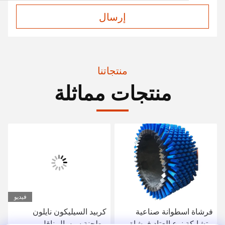
إرسال
منتجاتنا
منتجات مماثلة
فيديو
فرشاة اسطوانة صناعية
كربيد السيليكون نايلون
متشابكة نوع العتاد فرشاة
مطحنة سيسال ناقل