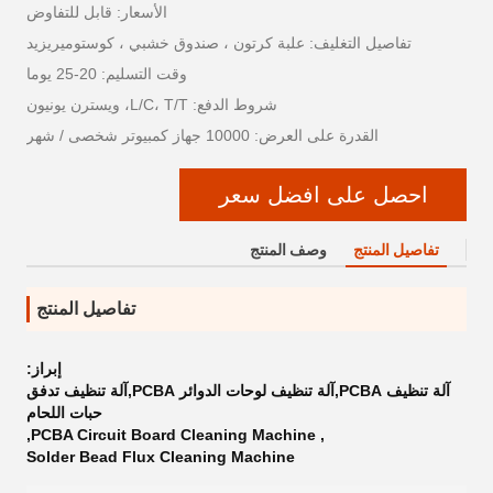
الأسعار: قابل للتفاوض
تفاصيل التغليف: علبة كرتون ، صندوق خشبي ، كوستوميريزيد
وقت التسليم: 20-25 يوما
شروط الدفع: L/C، T/T، ويسترن يونيون
القدرة على العرض: 10000 جهاز كمبيوتر شخصى / شهر
احصل على افضل سعر
تفاصيل المنتج
وصف المنتج
تفاصيل المنتج
إبراز:
آلة تنظيف PCBA,آلة تنظيف لوحات الدوائر PCBA,آلة تنظيف تدفق
حبات اللحام
,
PCBA Circuit Board Cleaning Machine
,
Solder Bead Flux Cleaning Machine