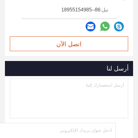
تيل:
86--18955154985
اتصل الآن
أرسل لنا