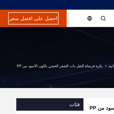
احصل على افضل سعر
نية
>
بكرة فرشاة النقل ذات الشعر الخشن باللون الأسود من PP
فئات
د من PP