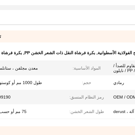
ت
 الفولاذية الأسطوانية
,
بكرة فرشاة النقل ذات الشعر الخشن PP
,
بكرة فرشاة ا
قاوم للصدأ /
المواد الأساسية:
معدن مجلفن ، ستانل
ون
رمادي
حجم:
طول 1000 مم أو كوستوميريزيد
OEM / OD
رمز النظام المنسق:
09190
 derust
طول الشعر الخشن:
75 مم أو حسب الطلب