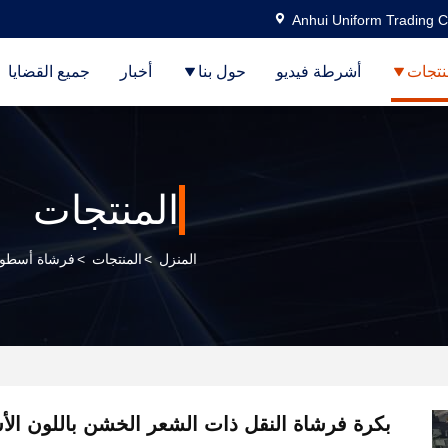
Anhui Uniform Trading C
نتجات
أشرطة فيديو
حول بنا
أخبار
جميع القضايا
المنتجات
المنزل
>
المنتجات
>
فرشاة أسطوا
بكرة فرشاة النقل ذات الشعر الخشن باللون الأسو