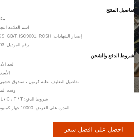
تفاصيل المنتج
مكا
اسم العلامة التجارية: 
إصدار الشهادات: CE, UL, UR, SGS, GB/T, ISO9001, ROSH
رقم الموديل: AUTC-CRB-F103
شروط الدفع والشحن
الحد الأدنى
الأسعا
تفاصيل التغليف: علبة كرتون ، صندوق خشبي 
وقت التسليم: 20
شروط الدفع: L / C ، T / T ، ويسترن يونيون
القدرة على العرض: 10000 جهاز كمبيوتر شخصى / شهر
احصل على افضل سعر