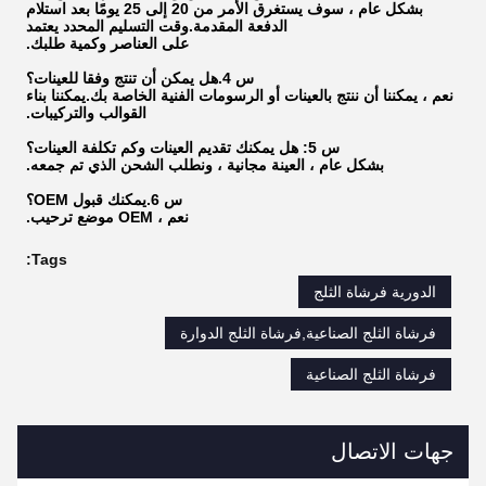
بشكل عام ، سوف يستغرق الأمر من 20 إلى 25 يومًا بعد استلام
الدفعة المقدمة.وقت التسليم المحدد يعتمد
على العناصر وكمية طلبك.
س 4.هل يمكن أن تنتج وفقا للعينات؟
نعم ، يمكننا أن ننتج بالعينات أو الرسومات الفنية الخاصة بك.يمكننا بناء
القوالب والتركيبات.
س 5: هل يمكنك تقديم العينات وكم تكلفة العينات؟
بشكل عام ، العينة مجانية ، ونطلب الشحن الذي تم جمعه.
س 6.يمكنك قبول OEM؟
نعم ، OEM موضع ترحيب.
Tags:
الدورية فرشاة الثلج
فرشاة الثلج الصناعية,فرشاة الثلج الدوارة
فرشاة الثلج الصناعية
جهات الاتصال