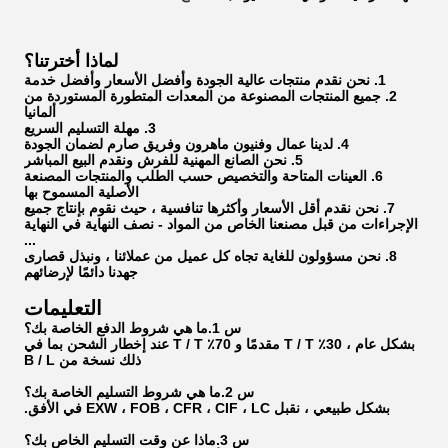
لماذا أخترتنا؟
1. نحن نقدم منتجات عالية الجودة وأفضل الأسعار وأفضل خدمة
2. جميع المنتجات المصنوعة من المعدات المتطورة المستوردة من
ألمانيا
3. مهلة التسليم السريع
4. لدينا عمال وفنيون ماهرون وفريق صارم لضمان الجودة
5. نحن الصانع المهنية للفرش ونقدم البيع المباشر
6. العينات المتاحة والتخصيص حسب الطلب والمنتجات المصنعة
الأصلية المسموح بها
7. نحن نقدم أقل الأسعار وأكثرها تنافسية ، حيث نقوم بإنتاج جميع
الإجراءات من قبل مصنعنا الخاص من المواد - نصف النهاية في النهاية
...
8. نحن مسؤولون للغاية تجاه كل عميل من عملائنا ، ونبذل قصارى
جهدنا دائمًا لإرضائهم
التعليمات
س 1.ما هي شروط الدفع الخاصة بك؟
بشكل عام ، 30٪ T / T مقدمًا و 70٪ T / T عند إخطار الشحن بما في
ذلك نسخة من B / L
س 2.ما هي شروط التسليم الخاصة بك؟
بشكل طبيعي ، نقبل EXW ، FOB ، CFR ، CIF ، LC في الأفق.
س 3.ماذا عن وقت التسليم الخاص بك؟