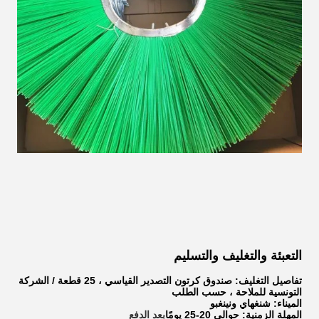
التعبئة والتغليف والتسليم
تفاصيل التغليف: صندوق كرتون التصدير القياسي ، 25 قطعة / الشركة
التونسية للملاحة ، حسب الطلب
الميناء: شنغهاي ونينغبو
المهلة الزمنية: حوالي 20-25 يومًا
بعد الدفع