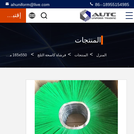
ahuniform@live.com
86--18955154985
إقتباس
المنتجات
>
>
>
المنزل
المنتجات
فرشاة كاسحة الثلج
165x550 مم فرش كنس لفرشاة كنس الطريق استبدال فرشاة ويفر