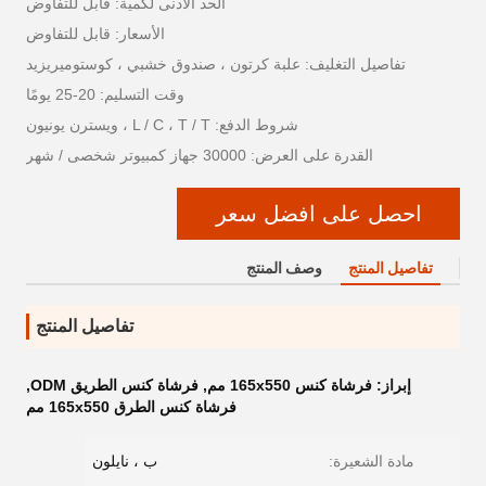
الحد الأدنى لكمية: قابل للتفاوض
الأسعار: قابل للتفاوض
تفاصيل التغليف: علبة كرتون ، صندوق خشبي ، كوستوميريزيد
وقت التسليم: 20-25 يومًا
شروط الدفع: L / C ، T / T ، ويسترن يونيون
القدرة على العرض: 30000 جهاز كمبيوتر شخصى / شهر
احصل على افضل سعر
تفاصيل المنتج
وصف المنتج
تفاصيل المنتج
إبراز:
فرشاة كنس 165x550 مم
,
فرشاة كنس الطريق ODM
,
فرشاة كنس الطرق 165x550 مم
مادة الشعيرة:
ب ، نايلون