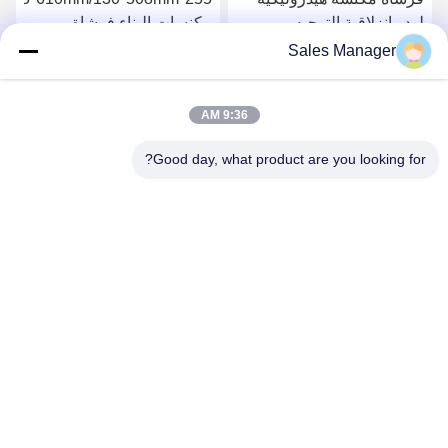
لودر انزلاقية التوجيه
مكنسات البناء فرشاة
المكنسة الدوارة
Sales Manager
احصل على افضل سعر
احصل على افضل سعر
9:36 AM
Good day, what product are you looking for?
ANHUI UNIFORM TRADING CO.LTD
ahuniform@live.com
86--18955154985
رقم 3 ، طريق Qiaowan ، منطقة Feixi للتنمية الاقتصادية ، مدينة
Hefei ، Anhui Pro. (231200) ، الصين