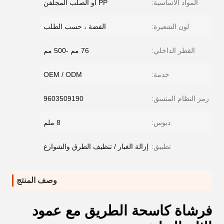
المواد الأساسية:
PP أو الصلب المجلفن
لون الشعيرة:
الفضة ، حسب الطلب
القطر الداخلي:
76 مم -500 مم
خدمة:
OEM / ODM
رمز النظام المنسق:
9603509190
دبوس:
8 ملم
تطبيق:
إزالة الغبار / تنظيف الطرق والشوارع
وصف المنتج
فرشاة كاسحة الطريق مع عمود