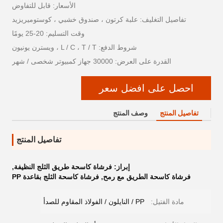
الأسعار: قابل للتفاوض
تفاصيل التغليف: علبة كرتون ، صندوق خشبي ، كوستوميريزيد
وقت التسليم: 20-25 يومًا
شروط الدفع: L / C ، T / T ، ويسترن يونيون
القدرة على العرض: 30000 جهاز كمبيوتر شخصى / شهر
احصل على افضل سعر
تفاصيل المنتج
وصف المنتج
تفاصيل المنتج
إبراز:
فرشاة كاسحة طريق الثلج النظيفة
,
فرشاة كاسحة الطريق مع رمح
,
فرشاة كاسحة الثلج بقاعدة PP
مادة الفتيل:
PP / النايلون / الفولاذ المقاوم للصدأ