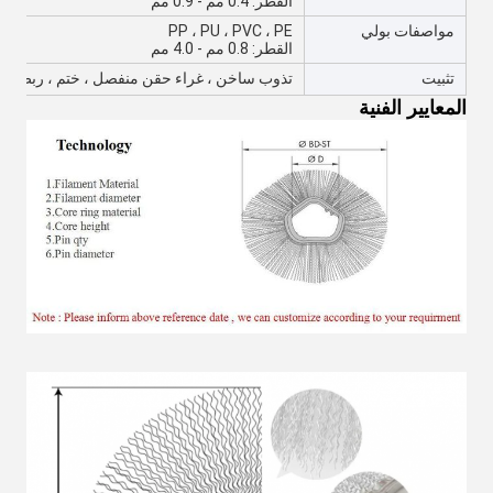
القطر: 0.4 مم - 0.9 مم
مواصفات بولي
PP ، PU ، PVC ، PE
القطر: 0.8 مم - 4.0 مم
تثبيت
تذوب ساخن ، غراء حقن منفصل ، ختم ، ربط
المعايير الفنية