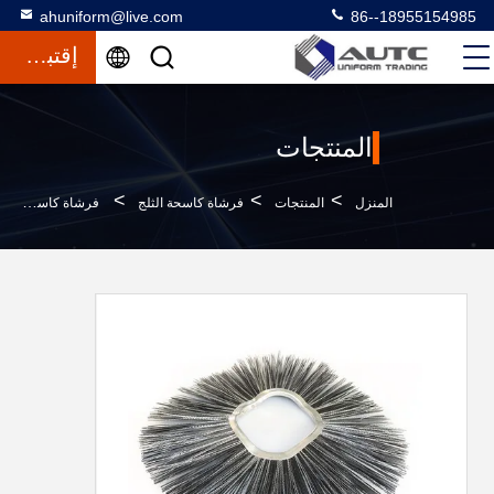
ahuniform@live.com
86--18955154985
إقتباس
المنتجات
>
>
>
المنزل
المنتجات
فرشاة كاسحة الثلج
فرشاة كاسحة الطريق مع عمود الثلج النظيف