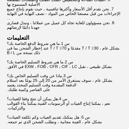
الأصلية المسموح بها
7. نحن نقدم أقل الأسعار وأكثرها تنافسية ، حيث نقوم بإنتاج جميع
الإجراءات من قبل مصنعنا الخاص من المواد - نصف النهاية في النهاية
...
8. نحن مسؤولون للغاية تجاه كل عميل من عملائنا ، ونبذل قصارى
جهدنا دائمًا لإرضائهم
التعليمات
س 1.ما هي شروط الدفع الخاصة بك؟
بشكل عام ، 30٪ T / T مقدمًا و 70٪ T / T عند إخطار الشحن بما في
ذلك نسخة من B / L
س 2.ما هي شروط التسليم الخاصة بك؟
بشكل طبيعي ، نقبل EXW ، FOB ، CFR ، CIF ، LC في الأفق.
س 3.ماذا عن وقت التسليم الخاص بك؟
بشكل عام ، سوف يستغرق الأمر من 20 إلى 25 يومًا بعد استلام
الدفعة المقدمة.وقت التسليم المحدد يعتمد
على العناصر وكمية طلبك.
س 4.هل يمكن أن تنتج وفقا للعينات؟
نعم ، يمكننا إنتاج العينات أو الرسومات الفنية.يمكننا بناء القوالب
والتركيبات.
س 5: هل يمكنك تقديم العينات وكم تكلفة العينات؟
بشكل عام ، العينة مجانية ، ونطلب الشحن الذي تم جمعه.