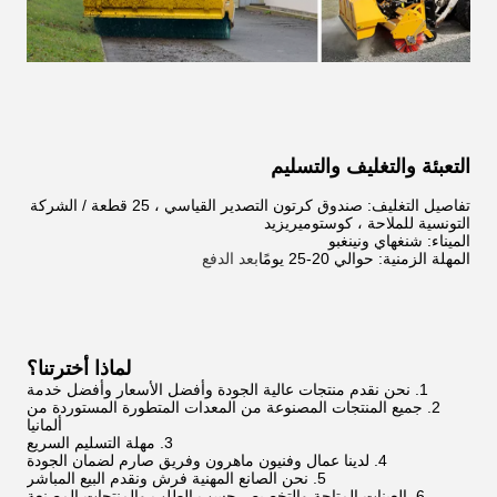
التعبئة والتغليف والتسليم
تفاصيل التغليف: صندوق كرتون التصدير القياسي ، 25 قطعة / الشركة
التونسية للملاحة ، كوستوميريزيد
الميناء: شنغهاي ونينغبو
المهلة الزمنية: حوالي 20-25 يومًا
بعد الدفع
لماذا أخترتنا؟
1. نحن نقدم منتجات عالية الجودة وأفضل الأسعار وأفضل خدمة
2. جميع المنتجات المصنوعة من المعدات المتطورة المستوردة من
ألمانيا
3. مهلة التسليم السريع
4. لدينا عمال وفنيون ماهرون وفريق صارم لضمان الجودة
5. نحن الصانع المهنية فرش ونقدم البيع المباشر
6. العينات المتاحة والتخصيص حسب الطلب والمنتجات المصنعة