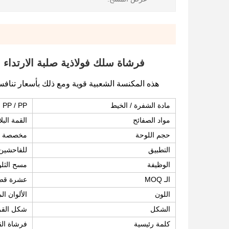
فرشاة سلك فولاذية صلبة الارتداء
مادة الشفرة / الخيط
PP / PP الصلب / سلك الفولاذ المنسوج / PP + سلك الفولاذ
مواد الصفائح
القمة البل
حجم اللوحة
مخصصة
التطبيق
للفاحشين
الوظيفة
مسح الثل
الـ MOQ
عشرة قط
اللون
الألوان ا
الشكل
شكل الق
كلمة رئيسية
فرشاة ال