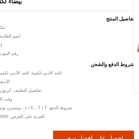
بيضاء لك
تفاصيل المنتج
مكا
اسم العلامة ال
إص
رقم الموديل: 
شروط الدفع والشحن
الحد الأدنى لكمية: الحد الأدنى لكمية الط
الأسعا
تفاصيل التغليف: كرتو
وقت التسليم
شروط الدفع: L / C ، T / T ، ويسترن يونيون ، موني جرام
القدرة على العرض: 10000 قطعة / الشهر
احصل على افضل سعر