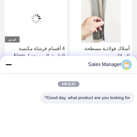
فيديو
أسلاك فولاذية مسطحة
4 أقسام فرشاة مكنسة
للسلال
الطريق الممسحة لـ Elgin
Sweeper
Sales Manager
احصل على افضل سعر
احصل على افضل سعر
6:47 AM
Good day, what product are you looking for?
ANHUI UNIFORM TRADING CO.LTD