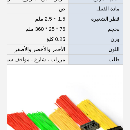
مادة الفتيل
ص
قطر الشعيرة
1.5 ~ 2.5 ملم
بحجم
76 * 25 * 360 ملم
وزن
0.25 كلغ
اللون
الأحمر والأخضر والأصفر
طلب
مزراب ، شارع ، مواقف سيارات