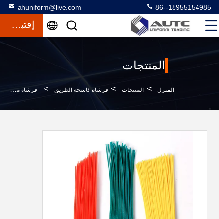
ahuniform@live.com
86--18955154985
إقتباس
المنتجات
>
>
>
المنزل
المنتجات
فرشاة كاسحة الطريق
فرشاة مكنسة كنس المواد PP ، فرشاة كاسحة الطريق على شكل V