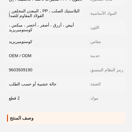
البلاستيك الصلب ، PP ، المعدن المجلفن ،
المواد الأساسية:
الفولاذ المقاوم للصدأ
أبيض ، أزرق ، أصفر ، أخضر ، ميكس ،
اللون:
كوستوميريزيد
مقاس:
كوستوميريزيد
خدمة:
OEM / ODM
رمز النظام المنسق:
9603509190
التعبئة:
حالة خشبية أو حسب الطلب
موك:
2 قطع
وصف المنتج