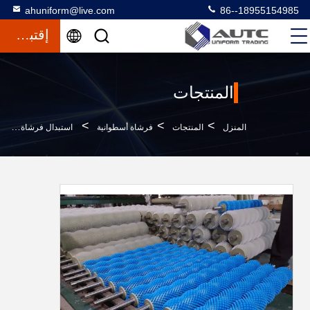
ahuniform@live.com
86--18955154985
إقتباس
المنتجات
>
>
>
المنزل
المنتجات
فرشاة أسطوانية
استبدال فرشاة تنظيف تقشير الفاكهة الخضار الأسطوانة لآلة تجهيز الأغذية