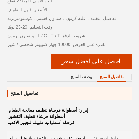
الحد الأدنى لكمية: 2 قطع
الأسعار: قابل للتفاوض
تفاصيل التغليف: علبة كرتون ، صندوق خشبي ، كوستوميريزيد
وقت التسليم: 20-25 يومًا
شروط الدفع: L / C ، T / T ، ويسترن يونيون
القدرة على العرض: 10000 جهاز كمبيوتر شخصى / شهر
احصل على افضل سعر
تفاصيل المنتج
وصف المنتج
تفاصيل المنتج
إبراز:
أسطوانة فرشاة تنظيف معالجة الطعام
,
أسطوانة فرشاة تنظيف التقشير
,
فرشاة أسطوانية طويلة لتجهيز الأغذية
مادة الشعيرة:
نايلون ، PP ، شعيرات ناعمة ، بلاستيك ، إلخ