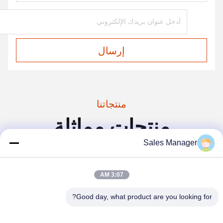
التعبئة والتغليف والتسليم
تفاصيل التغليف: صندوق كرتون التصدير القياسي ، صندوق خشبي ،
كوستوميريزيد
الميناء: شنغهاي ونينغبو
المهلة الزمنية: حوالي 20-25 يومًا
بعد الدفع
Sales Manager
3:07 AM
Good day, what product are you looking for?