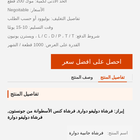
الحد الأدنى لكمية: موك 200 قطع
الأسعار: Negoitable
تفاصيل التغليف: بوليوود أو حسب الطلب
وقت التسليم: 10-15 يومًا
شروط الدفع: L / C ، D / P ، T / T ، ويسترن يونيون
القدرة على العرض: 1000 قطعة / الشهر
احصل على افضل سعر
تفاصيل المنتج
وصف المنتج
تفاصيل المنتج
إبراز:
فرشاة دوليفو دوارة
,
فرشاة كنس الأسطوانة من جونستون
,
فرشاة دوليفو دوارة
اسم المنتج:
فرشاة جانبية دوارة