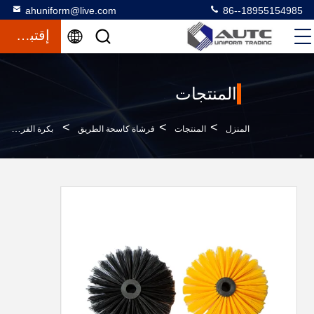
ahuniform@live.com
86--18955154985
إقتباس
المنتجات
>
>
>
المنزل
المنتجات
فرشاة كاسحة الطريق
بكرة الفرشاة الرئيسية Dulevo Sweeper المخصصة لشارع نظيف