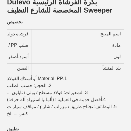
بكرة الفرشاة الرئيسية Dulevo
Sweeper المخصصة للشارع النظيف
تخصيص
اسم المنتج
فرشاة دوليفو ك
مادة
صلب PP / PP + أسلاك فولاذية أو حسب الطلب
لون
أسود.أصفر ، ح
بلد المنشأ
الصين
1.Material: PP أو أسلاك الفولاذ
2. الحجم: حسب الطلب
3-الشعيرات: فولاذ مسطح / بولي / نايلون ...
4.أفضل خدمة في العملية ؛ (ألمانيا استيراد آلة حرفة)
5.
الوظائف: تجتاح طريق / مزراب / شارع / مواقف سيارات
كنس ... الخ
تطبيق