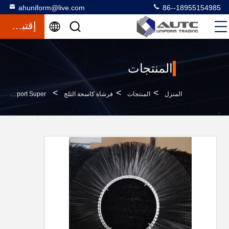
ahuniform@live.com
86--18955154985
إقتباس
المنتجات
>
>
>
المنزل
المنتجات
فرشاة كاسحة الثلج
OD 1200mm ID 500mm Snow Sweeping Wafer Brush Airport Super كبير معدات إزالة الثلج