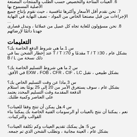
6. العينات المتاحة والتخصيص حسب الطلب والمنتجات المصنعة
الأصلية المسموح بها
7. نحن نقدم أقل الأسعار وأكثرها تنافسية ، حيث نقوم بإنتاج جميع
الإجراءات من قبل مصنعنا الخاص من المواد - نصف النهاية في النهاية
...
8. نحن مسؤولون للغاية تجاه كل عميل من عملائنا ، ونبذل قصارى
جهدنا دائمًا لإرضائهم
التعليمات
س 1.ما هي شروط الدفع الخاصة بك؟
بشكل عام ، 30٪ T / T مقدمًا و 70٪ T / T عند إخطار الشحن بما في
ذلك نسخة من B / L
س 2.ما هي شروط التسليم الخاصة بك؟
بشكل طبيعي ، نقبل EXW ، FOB ، CFR ، CIF ، LC في الأفق.
س 3.ماذا عن وقت التسليم الخاص بك؟
بشكل عام ، سوف يستغرق الأمر من 20 إلى 25 يومًا بعد استلام
الدفعة المقدمة.وقت التسليم المحدد يعتمد
على العناصر وكمية طلبك.
س 4.هل يمكن أن تنتج وفقا للعينات؟
نعم ، يمكننا أن ننتج بالعينات أو الرسومات الفنية الخاصة بك.يمكننا بناء
القوالب والتركيبات.
س 5: هل يمكنك تقديم العينات وكم تكلفة العينات؟
بشكل عام ، العينة مجانية ، ونطلب الشحن الذي تم جمعه.