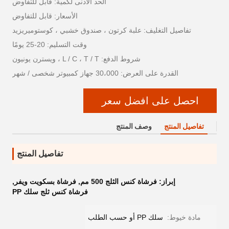
الحد الأدنى لكمية: قابل للتفاوض
الأسعار: قابل للتفاوض
تفاصيل التغليف: علبة كرتون ، صندوق خشبي ، كوستوميريزيد
وقت التسليم: 20-25 يومًا
شروط الدفع: L / C ، T / T ، ويسترن يونيون
القدرة على العرض: 30،000 جهاز كمبيوتر شخصى / شهر
احصل على افضل سعر
تفاصيل المنتج
وصف المنتج
تفاصيل المنتج
إبراز:
فرشاة كنس الثلج 500 مم
,
فرشاة بسكويت ويفر
,
فرشاة كنس ثلج سلك PP
مادة خيوط:
سلك PP أو حسب الطلب