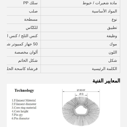
مادة شعيرات / خيوط
سلك PP
المواد الأساسية
صلب
نوع
مسطحة
تطبيق
للكنّاس
وظيفة
كنس الثلج / كنس الطر
موك
50 جهاز كمبيوتر شخصى
اللون
ألوان مخصصة
شكل
شكل الخاتم
الكلمة الرئيسية
فرشاة كاسحة الحلقة
المعايير الفنية