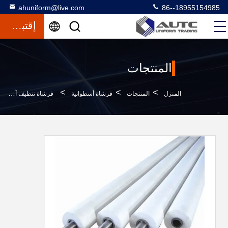
ahuniform@live.com
86--18955154985
إقتباس
المنتجات
>
>
>
المنزل
المنتجات
فرشاة أسطوانية
فرشاة تنظيف آلة تنظيف الزجاج بلفافة إسفنجية لامتصاص الماء من الفوم