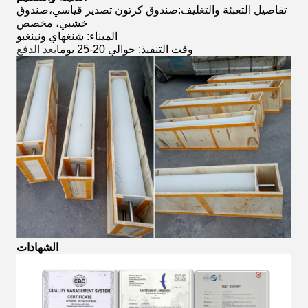
تفاصيل التعبئة والتغليف:صندوق كرتون تصدير قياسي،صندوق
خشبي، مخصص
الميناء: شنغهاي ونينغبو
وقت التنفيذ: حوالي 20-25 يوما
بعد الدفع
الشهادات