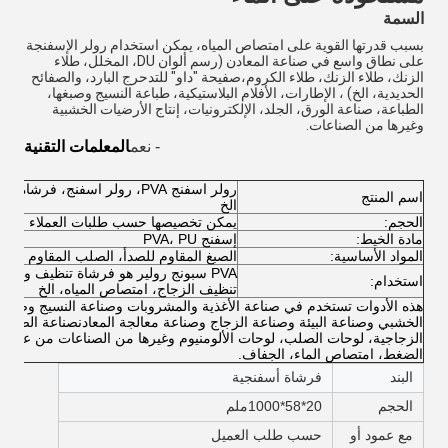
السمة
بسبب قدرتها القوية على امتصاص المياه، يمكن استخدام رولر الإسفنجة 
على نطاق واسع في صناعة المعادن (رسم ألوان DU، المخلل، طلاء 
الزنك، طلاء الزنك، طلاء الكروم،صفيحة "داو" للتدحرج البارد، والصفائح 
الحديدية، الخ) ، الإطارات، الأفلام البلاستيكية، طباعة النسيج وصبغها، 
الطباعة، صناعة الورق، الجلد، الإلكترونيات، إنتاج الأرضيات الخشبية 
وغيرها من الصناعات.
- نعم
المعلمات التقنية
رولر اسفنج PVA، رولر اسفنج، فرشا
اسم المنتج
الخ
الحجم:
يمكن تخصيصها حسب طلبات العملاء التفا
مادة الخيط:
إسفنج PVA، PU
المواد الأساسية:
الصبغ المقاوم للصدأ، الصلب المقاوم للصد
PVA سبونج رولير هو فرشاة تنظيف واسعة
استخدام:
تنظيف الزجاج، امتصاص المياه، الخ
هذه الأدوات تستخدم في صناعة الأغذية والمشروبات وصناعة النسيج وصناعة
الخشبي وصناعة البيئة وصناعة الزجاج وصناعة معالجة المعادنصناعة الصلب 
الزجاجية، لوحات الصلب، لوحات الألومنيوم وغيرها من الصناعات من عملية
الضغط، امتصاص الماء، الجفاف.
البند
فرشاة أسفنجية
الحجم
20*58*1000ملم
مع عمود أو
حسب طلب العميل