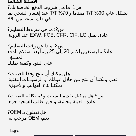
الأسئلة الشائعة
س1: ما هي شروط الدفع الخاصة بك؟
بشكل عام، 30% T/T مقدما و 70% T/T عند إشعار الشحن بما
في ذلك نسخة من B/L
س2: ما هي شروط التسليم؟
عادة، نقبل EXW، FOB، CFR، CIF، LC عند الرؤية.
س3: ماذا عن وقت التسليم؟
عادةً ما يستغرق الأمر 20 إلى 25 يوماً بعد استلام الدفع
المسبق.
على البنود وكمية طلبك
هل يمكنك أن تنتج وفقا للعينات؟
نعم، يمكننا أن ننتج من خلال عيناتك أو الرسومات التقنية.
يمكننا بناء القوالب والأجهزة.
س5:هل يمكنك تقديم العينات وكم تكلفة العينات؟
عادة، العينة مجانية، ونحن نطلب الشحن جمع.
هل تقبلون بـ OEM؟
نعم، OEM مرحب به.
Tags: