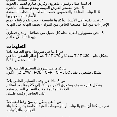
4. لدينا عمال وفنيون ماهرون وفريق صارم لضمان الجودة
5. نحن مصنعو الفرش المهنية ونقدم مبيعات مباشرة
6. العينات المتاحة والتخصيص حسب الطلب والمنتجات المصنعة
الأصلية المسموح بها
7. نحن نقدم أقل الأسعار وأكثرها تنافسية ، حيث نقوم بإنتاج جميع
الإجراءات من قبل مصنعنا الخاص من المواد - نصف النهاية في النهاية
...
8. نحن مسؤولون للغاية تجاه كل عميل من عملائنا ، ونبذل قصارى
جهدنا دائمًا لإرضائهم
التعليمات
س 1.ما هي شروط الدفع الخاصة بك؟
بشكل عام ، 30٪ T / T مقدمًا و 70٪ T / T عند إخطار الشحن بما في
ذلك نسخة من B / L
س 2.ما هي شروط التسليم الخاصة بك؟
بشكل طبيعي ، نقبل EXW ، FOB ، CFR ، CIF ، LC في الأفق.
س 3.ماذا عن وقت التسليم الخاص بك؟
بشكل عام ، سوف يستغرق الأمر من 20 إلى 25 يومًا بعد استلام
الدفعة المقدمة.وقت التسليم المحدد يعتمد
على العناصر وكمية طلبك.
س 4.هل يمكن أن تنتج وفقا للعينات؟
نعم ، يمكننا أن ننتج بالعينات أو الرسومات الفنية الخاصة بك.يمكننا بناء
القوالب والتركيبات.