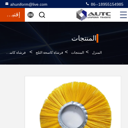
ahuniform@live.com
86--18955154985
إقتباس
المنتجات
>
>
>
المنزل
المنتجات
فرشاة كاسحة الثلج
فرشاة كاسحة الثلج من نوع حلقة مجعد من مادة البولي بروبيلين