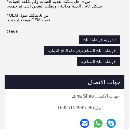
س 5: هل يمكنك تقديم العينات وكم تكلفة العينات؟
بشكل عام ، العينة مجانية ، ونطلب الشحن الذي تم جمعه.
س 6.يمكنك قبول OEM؟
نعم ، OEM موضع ترحيب.
Tags:
الدورية فرشاة الثلج
فرشاة الثلج الصناعية,فرشاة الثلج الدوارة
فرشاة الثلج الصناعية
جهات الاتصال
جهات الاتصال:
Luna Shao
تيل:
86--18955154985