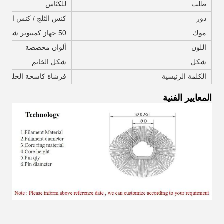
طلب
للكنّاس
دور
كنس الثلج / كنس الطر
موك
50 جهاز كمبيوتر شخصى
اللون
ألوان مخصصة
شكل
شكل الخاتم
الكلمة الرئيسية
فرشاة كاسحة الحلقة
المعايير الفنية