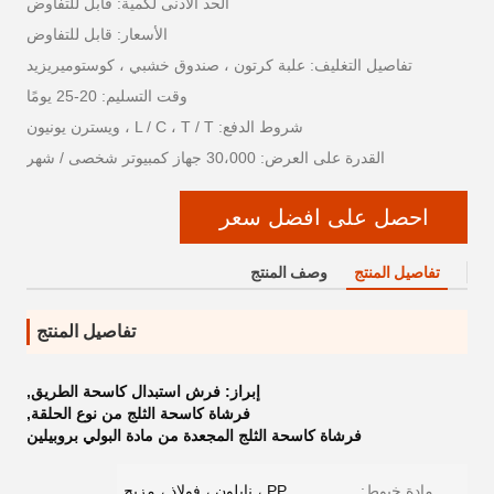
الحد الأدنى لكمية: قابل للتفاوض
الأسعار: قابل للتفاوض
تفاصيل التغليف: علبة كرتون ، صندوق خشبي ، كوستوميريزيد
وقت التسليم: 20-25 يومًا
شروط الدفع: L / C ، T / T ، ويسترن يونيون
القدرة على العرض: 30،000 جهاز كمبيوتر شخصى / شهر
احصل على افضل سعر
تفاصيل المنتج
وصف المنتج
تفاصيل المنتج
إبراز:
فرش استبدال كاسحة الطريق
,
فرشاة كاسحة الثلج من نوع الحلقة
,
فرشاة كاسحة الثلج المجعدة من مادة البولي بروبيلين
مادة خيوط:
PP ، نايلون ، فولاذ ، مزيج