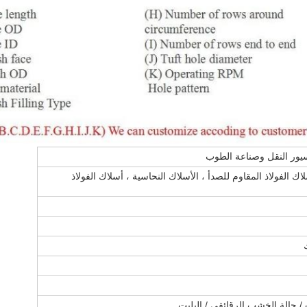
يور النقل وصناعة الطوب
اك الفولاذ المقاوم للصدأ ، الأسلاك النحاسية ، أسلاك الفولاذ
 حالة الخشب الرقائقي / البليت