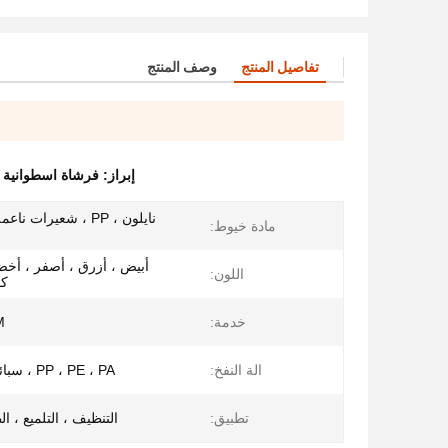
تفاصيل المنتج
وصف المنتج
إبراز:
فرشاة اسطوانية من
نايلون ، PP ، شعيرات ن
مادة خيوط:
أبيض ، أزرق ، أصفر ، أخ
اللون:
كو
خدمة:
M
الة النفخ:
PP ، PE ، PA ، سبائك الألومنيوم
تطبيق:
التنظيف ، التلميع ، ا