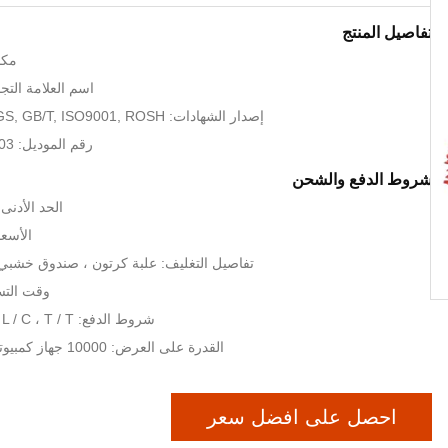
تفاصيل المنتج
مكا
اسم العلامة التجارية: 
إصدار الشهادات: CE, UL, UR, SGS, GB/T, ISO9001, ROSH
رقم الموديل: AUTC-CRB-F103
شروط الدفع والشحن
الحد الأدنى لكمي
الأسعا
تفاصيل التغليف: علبة كرتون ، صندوق خشبي 
وقت التسليم: 20
شروط الدفع: L / C ، T / T ، ويسترن يونيون
القدرة على العرض: 10000 جهاز كمبيوتر شخصى / شهر
احصل على افضل سعر