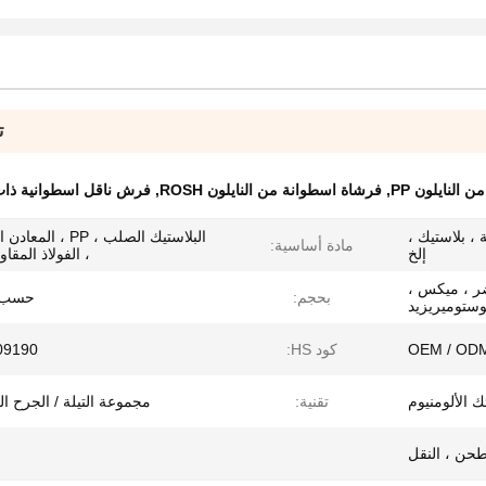
ت
 النايلون PP
,
فرشاة اسطوانة من النايلون ROSH
,
فرش ناقل اسطوانية ذات
اعمة ، بلاستيك ،
البلاستيك الصلب ، PP ، 
مادة أساسية:
إلخ
، الفولاذ المقا
ضر ، ميكس ،
بحجم:
حسب 
ستوميريزيد
OEM / OD
كود HS:
09190
تقنية:
مجموعة التيلة / الجرح ا
لطحن ، النقل