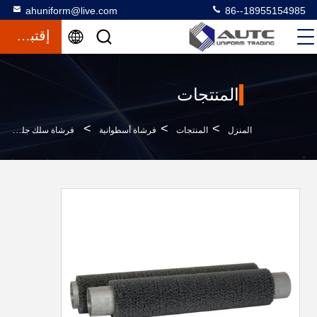
ahuniform@live.com
86--18955154985
إقتباس
المنتجات
>
>
>
المنزل
المنتجات
فرشاة أسطوانية
فرشاة سلك جلخ عالية الكثافة لإزالة الأزيز لطحن لوح ثنائي الفينيل متعدد الكلور