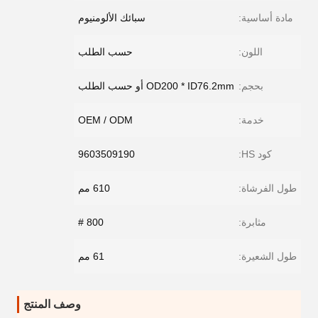
مادة أساسية:
سبائك الألومنيوم
اللون:
حسب الطلب
بحجم:
OD200 * ID76.2mm أو حسب الطلب
خدمة:
OEM / ODM
كود HS:
9603509190
طول الفرشاة:
610 مم
مثابرة:
800 #
طول الشعيرة:
61 مم
وصف المنتج