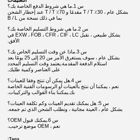
التعليمات
س 1.ما هي شروط الدفع الخاصة بك؟
بشكل عام ، 30٪ T / T مقدمًا و 70٪ T / T عند إخطار الشحن
بما في ذلك نسخة من B / L
س 2.ما هي شروط التسليم الخاصة بك؟
بشكل طبيعي ، نقبل EXW ، FOB ، CFR ، CIF ، LC في
الأفق.
س 3.ماذا عن وقت التسليم الخاص بك؟
بشكل عام ، سوف يستغرق الأمر من 20 إلى 25 يومًا بعد
استلام الدفعة المقدمة.يعتمد وقت التسليم المحدد
على العناصر وكمية طلبك.
س 4.هل يمكن أن تنتج وفقا للعينات؟
نعم ، يمكننا أن ننتج بالعينات أو الرسومات الفنية الخاصة
بك.يمكننا بناء القوالب والتركيبات.
س 5: هل يمكنك تقديم العينات وكم تكلفة العينات؟
بشكل عام ، العينة مجانية ، ونطلب الشحن الذي تم جمعه.
س 6.يمكنك قبول OEM؟
نعم ، OEM موضع ترحيب.
Tags: