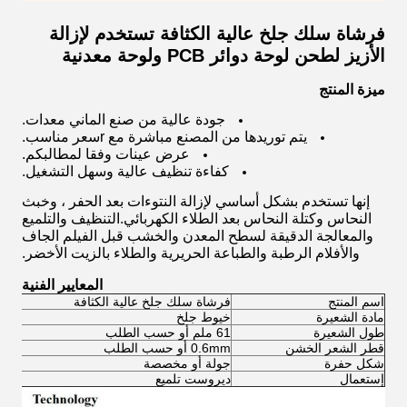
فرشاة سلك جلخ عالية الكثافة تستخدم لإزالة
الأزيز لطحن لوحة دوائر PCB ولوحة معدنية
ميزة المنتج
جودة عالية من صنع الماني
معدات
.
يتم توريدها من المصنع مباشرة مع r
سعر مناسب.
عرض
عينات وفقا لمطالبكم.
كفاءة تنظيف عالية وسهل التشغيل.
إنها تستخدم بشكل أساسي لإزالة النتوءات بعد الحفر ، وخبث
النحاس وكتلة النحاس بعد الطلاء الكهربائي.التنظيف والتلميع
والمعالجة الدقيقة لسطح المعدن والخشب قبل الفيلم الجاف
والأفلام الرطبة والطباعة الحريرية والطلاء بالزيت الأخضر.
المعايير الفنية
اسم المنتج
فرشاة سلك جلخ عالية الكثافة
مادة الشعيرة
خيوط جلخ
طول الشعيرة
61 ملم أو حسب الطلب
قطر الشعر الخشن
0.6mm أو حسب الطلب
شكل حفرة
جولة أو مخصصة
إستعمال
ديروست تلميع