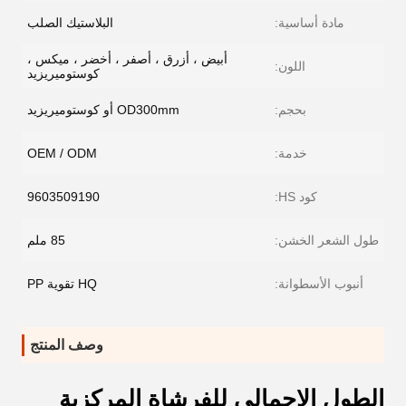
مادة أساسية:
البلاستيك الصلب
أبيض ، أزرق ، أصفر ، أخضر ، ميكس ،
اللون:
كوستوميريزيد
بحجم:
OD300mm أو كوستوميريزيد
خدمة:
OEM / ODM
كود HS:
9603509190
طول الشعر الخشن:
85 ملم
أنبوب الأسطوانة:
HQ تقوية PP
وصف المنتج
الطول الإجمالي للفرشاة المركزية