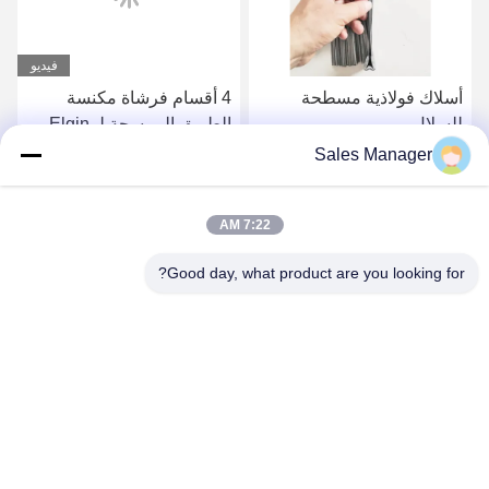
فيديو
أسلاك فولاذية مسطحة
4 أقسام فرشاة مكنسة
للسلال
الطريق الممسحة لـ Elgin
Sweeper
Sales Manager
احصل على افضل سعر
احصل على افضل سعر
7:22 AM
Good day, what product are you looking for?
ANHUI UNIFORM TRADING CO.LTD
ahuniform@live.com
86--18955154985