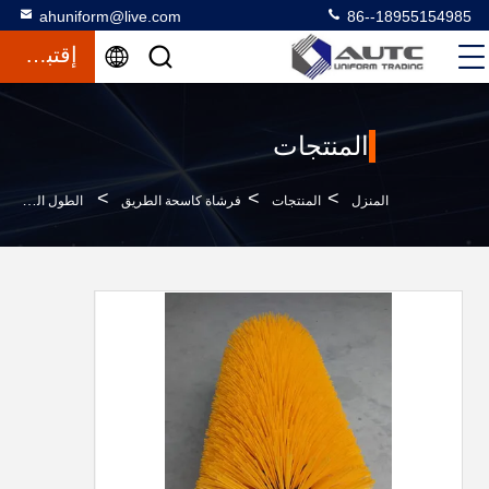
ahuniform@live.com
86--18955154985
إقتباس
المنتجات
>
>
>
المنزل
المنتجات
فرشاة كاسحة الطريق
الطول الكلي للفرشاة المركزية 1030 مم لـ Brock SL140