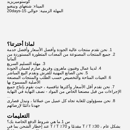
كوستوميريزيد
الميناء: شنغهاي ونينغبو
المهلة الزمنية: حوالي 15-20days
لماذا أخترتنا؟
1. نحن نقدم منتجات عالية الجودة وأفضل الأسعار وأفضل خدمة
2. جميع المنتجات المصنوعة من المعدات المتطورة المستوردة من
ألمانيا
3. مهلة التسليم السريع
4. لدينا عمال وفنيون ماهرون وفريق صارم لضمان الجودة
5. نحن الصانع المهنية للفرش ونقدم البيع المباشر
6. العينات المتاحة والتخصيص حسب الطلب والمنتجات المصنعة
الأصلية المسموح بها
7. نحن نقدم أقل الأسعار وأكثرها تنافسية ، حيث نقوم بإنتاج جميع
الإجراءات من قبل مصنعنا الخاص من المواد - نصف النهاية في النهاية
...
8. نحن مسؤولون للغاية تجاه كل عميل من عملائنا ، ونبذل قصارى
جهدنا دائمًا لإرضائهم
التعليمات
س 1.ما هي شروط الدفع الخاصة بك؟
بشكل عام ، 30٪ T / T مقدمًا و 70٪ T / T عند إخطار الشحن بما في