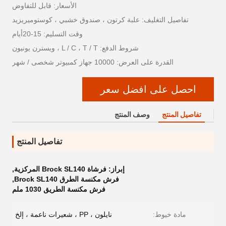
الأسعار: قابل للتفاوض
تفاصيل التغليف: علبة كرتون ، صندوق خشبي ، كوستوميريزيد
وقت التسليم: 15-20أيام
شروط الدفع: L / C ، T / T ، ويسترن يونيون
القدرة على العرض: 10000 جهاز كمبيوتر شخصى / شهر
احصل على افضل سعر
تفاصيل المنتج
وصف المنتج
تفاصيل المنتج
إبراز:
فرشاة Brock SL140 المركزية
,
فرش مكنسة الطرق Brock SL140
,
فرش مكنسة الطريق 1030 ملم
مادة خيوط:
نايلون ، PP ، شعيرات ناعمة ، إلخ