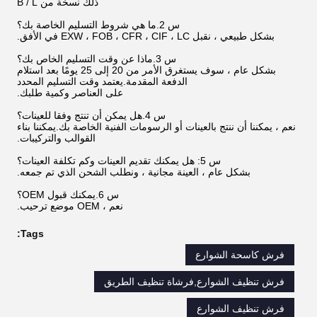
ذلك نسخة من B / L
س 2.ما هي شروط التسليم الخاصة بك؟
بشكل طبيعي ، نقبل EXW ، FOB ، CFR ، CIF ، LC في الأفق.
س 3.ماذا عن وقت التسليم الخاص بك؟
بشكل عام ، سوف يستغرق الأمر من 20 إلى 25 يومًا بعد استلام
الدفعة المقدمة.يعتمد وقت التسليم المحدد
على العناصر وكمية طلبك.
س 4.هل يمكن أن تنتج وفقا للعينات؟
نعم ، يمكننا أن ننتج بالعينات أو الرسومات الفنية الخاصة بك.يمكننا بناء
القوالب والتركيبات.
س 5: هل يمكنك تقديم العينات وكم تكلفة العينات؟
بشكل عام ، العينة مجانية ، ونطلب الشحن الذي تم جمعه.
س 6.يمكنك قبول OEM؟
نعم ، OEM موضع ترحيب.
Tags:
فرش كاسحة الشوارع
فرش تنظيف الشوارع,فرشاة تنظيف الطريق
فرش تنظيف الشوارع