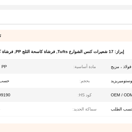
ت
إبراز:
17 شعيرات كنس الشوارع Tufts
,
فرشاة كاسحة الثلج PP
,
فرشاة كاسحة
مادة أساسية:
PP والصلب
وستوميريزيد
بحجم:
حسب 
OEM / OD
كود HS:
09190
سب الطلب
سماكة الحديد:
5