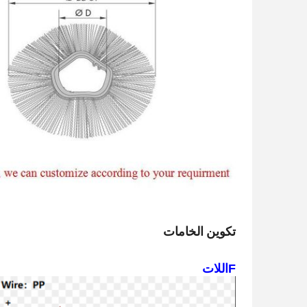
تكوين الخامات
F
اللات