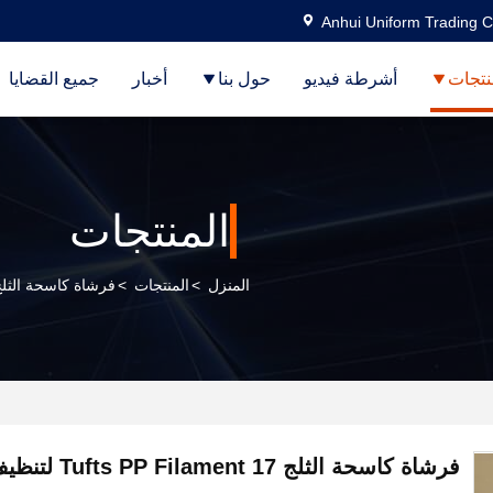
Anhui Uniform Trading C
نتجات
أشرطة فيديو
حول بنا
أخبار
جميع القضايا
المنتجات
المنزل
>
المنتجات
>
فرشاة كاسحة الثل
فرشاة كاسحة الثلج 17 Tufts PP Filament لتنظيف المزاريب