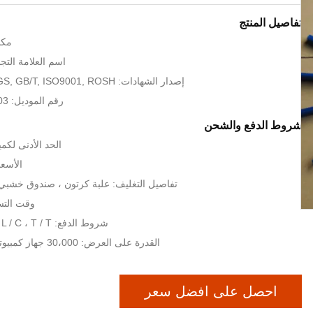
تفاصيل المنتج
مكا
اسم العلامة التجارية: 
إصدار الشهادات: CE, UL, UR, SGS, GB/T, ISO9001, ROSH
رقم الموديل: AUTC-SSB-B103
شروط الدفع والشحن
الحد الأدنى لكم
الأسعا
تفاصيل التغليف: علبة كرتون ، صندوق خشبي 
وقت التسليم: 20
شروط الدفع: L / C ، T / T ، ويسترن يونيون
القدرة على العرض: 30،000 جهاز كمبيوتر شخصى / شهر
احصل على افضل سعر