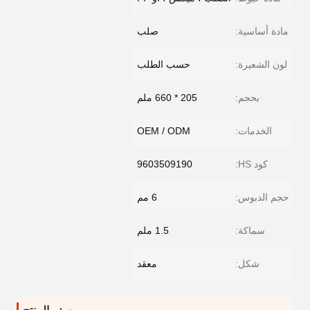
مادة أساسية:
صلب
لون الشعيرة:
حسب الطلب
بحجم:
205 * 660 ملم
الخدمات:
OEM / ODM
كود HS:
9603509190
حجم الدبوس:
6 مم
سماكة:
1.5 ملم
شكل:
معقد