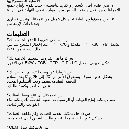
الأصلية المسموح بها
7. نحن نقدم أقل الأسعار وأكثرها تنافسية ، حيث نقوم بإنتاج جميع
الإجراءات من قبل مصنعنا الخاص من المواد - نصف النهاية في النهاية
...
8. نحن مسؤولون للغاية تجاه كل عميل من عملائنا ، ونبذل قصارى
جهدنا دائمًا لإرضائهم
التعليمات
س 1.ما هي شروط الدفع الخاصة بك؟
بشكل عام ، 30٪ T / T مقدمًا و 70٪ T / T عند إخطار الشحن بما في
ذلك نسخة من B / L
س 2.ما هي شروط التسليم الخاصة بك؟
بشكل طبيعي ، نقبل EXW ، FOB ، CFR ، CIF ، LC في الأفق.
س 3.ماذا عن وقت التسليم الخاص بك؟
بشكل عام ، سوف يستغرق الأمر من 20 إلى 25 يومًا بعد استلام
الدفعة المقدمة.يعتمد وقت التسليم المحدد
على العناصر وكمية طلبك.
س 4.يمكنك أن تنتج وفقا للعينات؟
نعم ، يمكننا إنتاج العينات أو الرسومات الفنية الخاصة بك.يمكننا بناء
القوالب والتركيبات.
س 5: هل يمكنك تقديم العينات وكم تكلفة العينات؟
بشكل عام ، العينة مجانية ، ونطلب الشحن الذي تم جمعه.
س 6.يمكنك قبول OEM؟