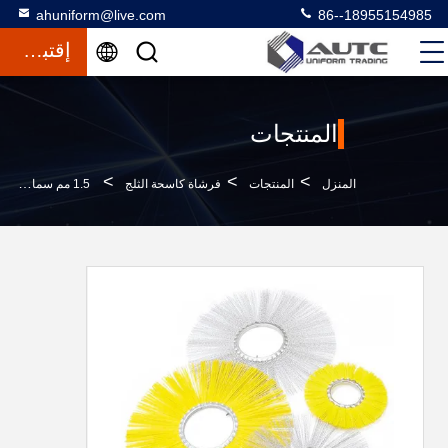
ahuniform@live.com
86--18955154985
إقتباس
المنتجات
>
>
>
المنزل
المنتجات
فرشاة كاسحة الثلج
1.5 مم سماكة Steelwire الملتوية ستوكات فرشاة كاسحة الأسطوانة