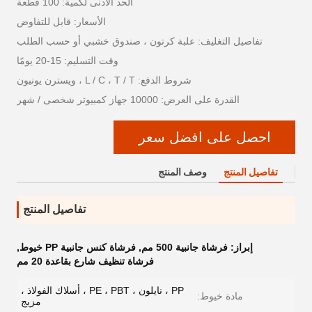
الحد الأدنى لكمية: 100 قطعة
الأسعار: قابل للتفاوض
تفاصيل التغليف: علبة كرتون ، صندوق خشبي أو حسب الطلب
وقت التسليم: 15-20 يومًا
شروط الدفع: L / C ، T / T ، ويسترن يونيون
القدرة على العرض: 10000 جهاز كمبيوتر شخصى / شهر
احصل على افضل سعر
تفاصيل المنتج
وصف المنتج
تفاصيل المنتج
إبراز:
فرشاة جانبية 500 مم
,
فرشاة كنس جانبية PP خيوط
,
فرشاة تنظيف شارع بقاعدة 20 مم
PP ، نايلون ، PE ، PBT ، أسلاك الفولاذ ،
مادة خيوط:
مزيج