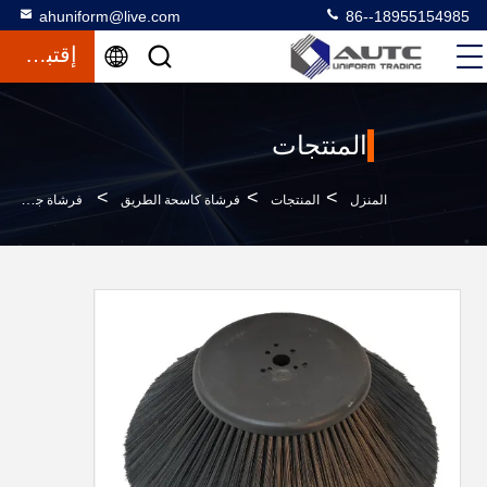
ahuniform@live.com
86--18955154985
إقتباس
المنتجات
>
>
>
المنزل
المنتجات
فرشاة كاسحة الطريق
فرشاة جانبية 500 مم لفرشاة كنس الشوارع الكهربائية فرشاة تنظيف الشوارع