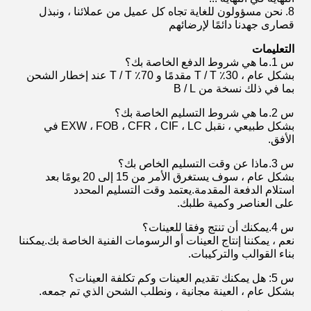
8. نحن مسؤولون للغاية تجاه كل عميل من عملائنا ، ونبذل
قصارى جهدنا دائمًا لإرضائهم
التعليمات
س 1.ما هي شروط الدفع الخاصة بك؟
بشكل عام ، 30٪ T / T مقدمًا و 70٪ T / T عند إخطار الشحن
بما في ذلك نسخة من B / L
س 2.ما هي شروط التسليم الخاصة بك؟
بشكل طبيعي ، نقبل EXW ، FOB ، CFR ، CIF ، LC في
الأفق.
س 3.ماذا عن وقت التسليم الخاص بك؟
بشكل عام ، سوف يستغرق الأمر من 15 إلى 20 يومًا بعد
استلام الدفعة المقدمة.يعتمد وقت التسليم المحدد
على العناصر وكمية طلبك.
س 4.يمكنك أن تنتج وفقا للعينات؟
نعم ، يمكننا إنتاج العينات أو الرسومات الفنية الخاصة بك.يمكننا
بناء القوالب والتركيبات.
س 5: هل يمكنك تقديم العينات وكم تكلفة العينات؟
بشكل عام ، العينة مجانية ، ونطلب الشحن الذي تم جمعه.