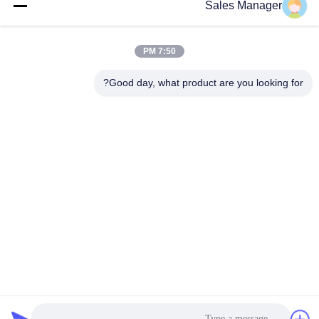
Sweeper
Sales Manager
احصل على افضل سعر
احصل على افضل سعر
7:50 PM
Good day, what product are you looking for?
ANHUI UNIFORM TRADING CO.LTD
ahuniform@live.com
86--18955154985
رقم 3 ، طريق Qiaowan ، منطقة Feixi للتنمية الاقتصادية ، مدينة
Hefei ، Anhui Pro. (231200) ، الصين
الصين ذات الجودة الجيدة فرشاة كاسحة الثلج المورد. حقوق الطبع والنشر © 2019-