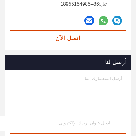
تيل:
86--18955154985
اتصل الآن
أرسل لنا