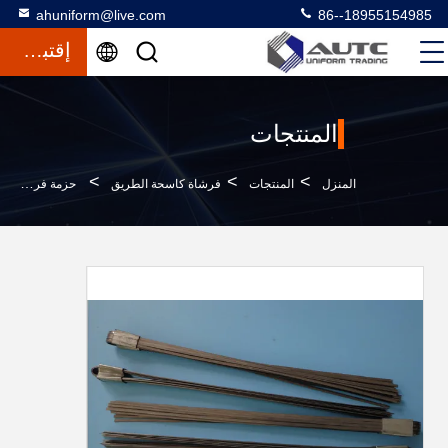
ahuniform@live.com
86--18955154985
إقتباس
المنتجات
>
>
>
المنزل
المنتجات
فرشاة كاسحة الطريق
حزمة فرشاة كنس برودواي سلك فولاذي مسطح للمكنسة الجانبية 2000