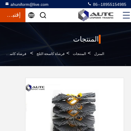
ahuniform@live.com
86--18955154985
إقتباس
المنتجات
>
>
>
المنزل
المنتجات
فرشاة كاسحة الثلج
فرشاة كاسحة الثلج المقاومة للاهتراء العالية ويفر الشكل الدائري مع OEM / ODM