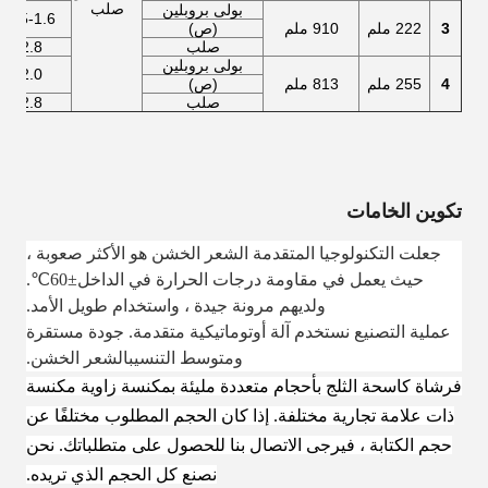
صلب
بولى بروبلين
1.5-1.6 كجم
3
222 ملم
910 ملم
(ص)
صلب
2.8 كجم
بولى بروبلين
2.0 كجم
4
255 ملم
813 ملم
(ص)
صلب
2.8 كجم
تكوين الخامات
جعلت التكنولوجيا المتقدمة الشعر الخشن هو الأكثر صعوبة ،
حيث يعمل في مقاومة درجات الحرارة في الداخل
±
60
℃
.
ولديهم مرونة جيدة ، واستخدام طويل الأمد.
عملية التصنيع نستخدم آلة أوتوماتيكية متقدمة. جودة مستقرة
ومتوسط ​​التنسيب
الشعر الخشن.
فرشاة كاسحة الثلج بأحجام متعددة مليئة بمكنسة زاوية مكنسة
ذات علامة تجارية مختلفة. إذا كان الحجم المطلوب مختلفًا عن
حجم الكتابة ، فيرجى الاتصال بنا للحصول على متطلباتك. نحن
نصنع كل الحجم الذي تريده.