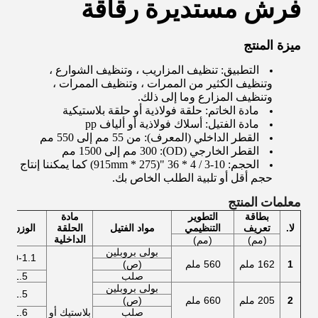
فرش مستديرة رقاقة
ميزة المنتج
التطبيق: تنظيف المزاريب ، وتنظيف الشوارع ،
وتنظيف الكثير من الممرات ، وتنظيف الممرات ،
وتنظيف المزارع وما إلى ذلك.
مادة الخاتم: حلقة فولاذية أو حلقة بلاستيكية
مادة الفتيل: أسلاك فولاذية أو ألياف pp
القطر الداخلي (المعرف): من 55 مم إلى 550 مم
القطر الخارجي (OD): 300 مم إلى 1500 مم
الحجم: 10-3 / 4 * 36 "(275 * 915mm) كما يمكننا إنتاج
حجم أقل أو تلبية الطلب الخاص بك.
معلمات المنتج
بطاقة
التطوير
مادة
لا.
تعريف
التنظيمي
مواد الفتيل
الحلقة
الوزن (ك
الداخلية
(مم)
(مم)
بولى بروبلين
1.0-1.1 كجم
1
162 ملم
560 ملم
(ص)
صلب
1.5 كجم
بولى بروبلين
1.5 كجم
2
205 ملم
660 ملم
(ص)
صلب
بلاستيك أو
1.6 كجم