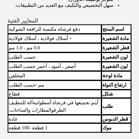
سهل التخصيص والتكيف مع العديد من التطبيقات.
المعايير الفنية
اسم المنتج
دفع فرشاة مكنسة للرافعة الشوكية
مادة الشعيرة
PP ، PP + أسلاك فولاذية ، أسلاك فولاذية
قطر الشعيرة
0.6 مم - 1.0 مم
لون الشعيرة
حسب الطلب
لون الشعيرة
أصفر ، أسود ، أحمر حسب الطلب
مادة لوحة
المجلفن
ارتفاع النواة
15-17 مم /
حسب الطلب
شكل
قطاع
أ
يتم تجميعها في فرشاة أسطوانية
آلة للتنظيف
طلب
الطرق
و
المطارات والساحات
.
قطر الدبوس
5mm / 6mm / 8mm عادة
موك
1 قطعة -100 قطعة