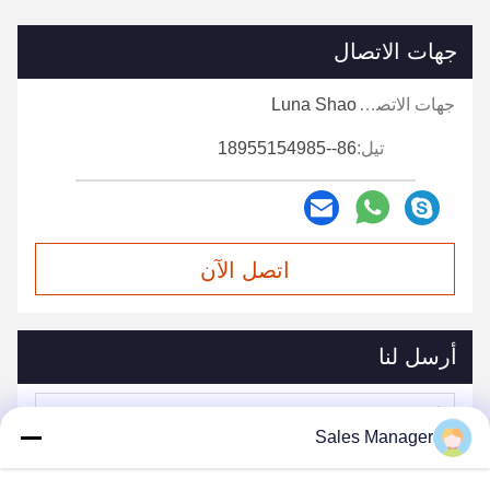
تطبيق المنتج
التعبئة والتغليف والتسليم
تفاصيل التغليف: صندوق كرتون التصدير القياسي ، حسب الطلب
الميناء: شنغهاي ونينغبو
المهلة الزمنية: حوالي 30-35 يومًا
بعد الدفع
لماذا أخترتنا؟
1. نحن نقدم منتجات عالية الجودة وأفضل الأسعار وأفضل خدمة
2. جميع المنتجات المصنوعة من المعدات المتطورة المستوردة من
ألمانيا
3. مهلة التسليم السريع
4. لدينا عمال وفنيون ماهرون وفريق صارم لضمان الجودة
5. نحن الصانع المهنية للفرش ونقدم البيع المباشر
6. العينات المتاحة والتخصيص حسب الطلب والمنتجات المصنعة
الأصلية المسموح بها
7. نحن نقدم أقل الأسعار وأكثرها تنافسية ، حيث نقوم بإنتاج جميع
الإجراءات من قبل مصنعنا الخاص من المواد - نصف النهاية في النهاية
...
Sales Manager
8. نحن مسؤولون للغاية تجاه كل عميل من عملائنا ، ونبذل قصارى
جهدنا دائمًا لإرضائهم