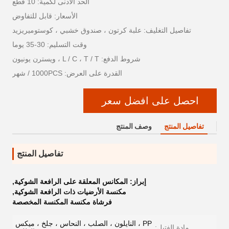
الحد الأدنى لكمية: 10 قطع
الأسعار: قابل للتفاوض
تفاصيل التغليف: علبة كرتون ، صندوق خشبي ، كوستوميريزيد
وقت التسليم: 30-35 يوما
شروط الدفع: L / C ، T / T ، ويسترن يونيون
القدرة على العرض: 1000PCS / شهر
احصل على افضل سعر
تفاصيل المنتج
وصف المنتج
تفاصيل المنتج
إبراز:
المكانس المعلقة على الرافعة الشوكية
,
مكنسة الأرضيات ذات الرافعة الشوكية
,
فرشاة مكنسة المكنسة المخصصة
PP ، النايلون ، الصلب ، النحاس ، جلخ ، ميكس
مادة الفتيل: