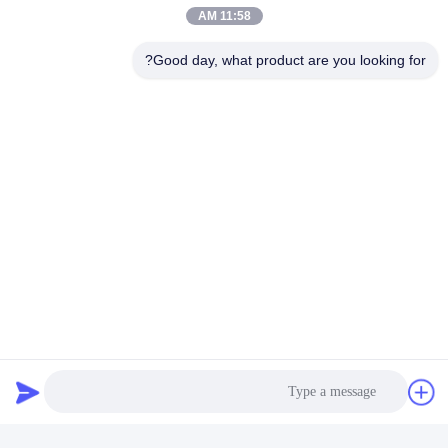
التعليمات
11:58 AM
س 1.ما هي شروط الدفع الخاصة بك؟
بشكل عام ، 30٪ T / T مقدمًا و 70٪ T / T عند إخطار الشحن بما في
Good day, what product are you looking for?
ذلك نسخة من B / L
س 2.ما هي شروط التسليم الخاصة بك؟
بشكل طبيعي ، نقبل EXW ، FOB ، CFR ، CIF ، LC في الأفق.
س 3.ماذا عن وقت التسليم الخاص بك؟
بشكل عام ، سوف يستغرق الأمر من 20 إلى 25 يومًا بعد استلام
الدفعة المقدمة.يعتمد وقت التسليم المحدد
على العناصر وكمية طلبك.
س 4.هل يمكن أن تنتج وفقا للعينات؟
نعم ، يمكننا أن ننتج بالعينات أو الرسومات الفنية الخاصة بك.يمكننا بناء
القوالب والتركيبات.
س 5: هل يمكنك تقديم العينات وكم تكلفة العينات؟
بشكل عام ، العينة مجانية ، ونطلب الشحن الذي تم جمعه.
س 6.يمكنك قبول OEM؟
نعم ، OEM موضع ترحيب.
Tags:
شاحنات كاسحة للرافعات الشوكية