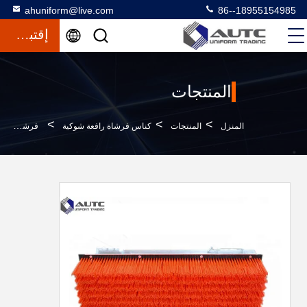
ahuniform@live.com
86--18955154985
إقتباس
المنتجات
>
>
>
المنزل
المنتجات
كناس فرشاة رافعة شوكية
فرشاة مكنسة دفع حجم مخصص لفرش تنظيف الثلج للرافعة الشوكية لفرش قطاع كاسحات الطريق