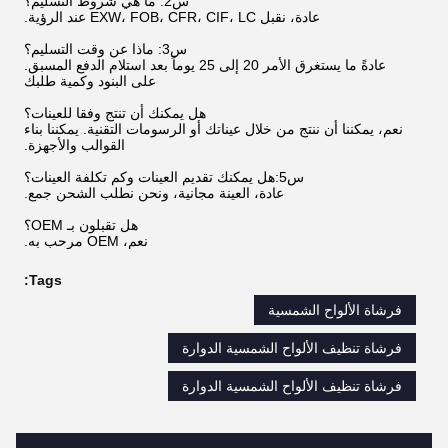
س2: ما هي شروط التسليم؟
عادة، نقبل EXW، FOB، CFR، CIF، LC عند الرؤية.
س3: ماذا عن وقت التسليم؟
عادةً ما يستغرق الأمر 20 إلى 25 يوماً بعد استلام الدفع المسبق.
على البنود وكمية طلبك
هل يمكنك أن تنتج وفقا للعينات؟
نعم، يمكننا أن ننتج من خلال عيناتك أو الرسومات التقنية. يمكننا بناء
القوالب والأجهزة.
س5:هل يمكنك تقديم العينات وكم تكلفة العينات؟
عادة، العينة مجانية، ونحن نطلب الشحن جمع.
هل تقبلون بـ OEM؟
نعم، OEM مرحب به.
Tags:
فرشاة الألواح الشمسية
فرشاة تنظيف الألواح الشمسية الدوارة
فرشاة تنظيف الألواح الشمسية الدوارة