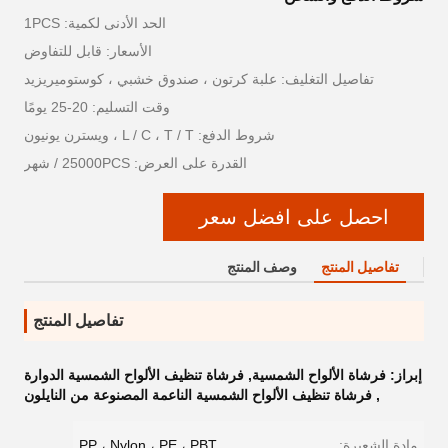
الحد الأدنى لكمية: 1PCS
الأسعار: قابل للتفاوض
تفاصيل التغليف: علبة كرتون ، صندوق خشبي ، كوستوميريزيد
وقت التسليم: 20-25 يومًا
شروط الدفع: L / C ، T / T ، ويسترن يونيون
القدرة على العرض: 25000PCS / شهر
احصل على افضل سعر
تفاصيل المنتج
وصف المنتج
تفاصيل المنتج
إبراز:
فرشاة الألواح الشمسية
,
فرشاة تنظيف الألواح الشمسية الدوارة
,
فرشاة تنظيف الألواح الشمسية الناعمة المصنوعة من النايلون
مادة الشعيرة:
PP ، Nylon ، PE ، PBT