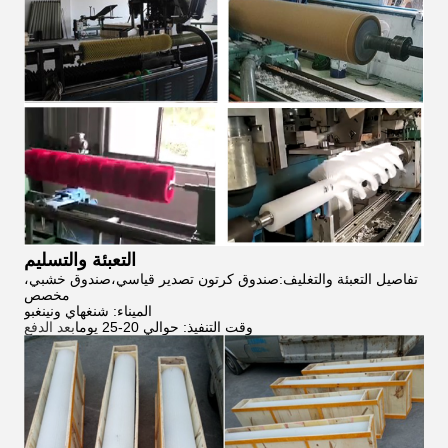
التعبئة والتسليم
تفاصيل التعبئة والتغليف:صندوق كرتون تصدير قياسي،صندوق خشبي،
مخصص
الميناء: شنغهاي ونينغبو
وقت التنفيذ: حوالي 20-25 يوما
بعد الدفع