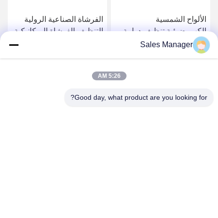
الألواح الشمسية
الفرشاة الصناعية الرولية
الكهروضوئية تنظيف دوامة
التنظيف الفرشاة الميكانيكية
الأسطوانة فرشاة تنظيف
العمود المستدير الرولية
Sales Manager
الألواح الشمسية نايلون
فرشاة النيلون
احصل على افضل سعر
احصل على افضل سعر
الأسطوانة مع تخصيص
5:26 AM
Good day, what product are you looking for?
ANHUI UNIFORM TRADING CO.LTD
ahuniform@live.com
86--18955154985
رقم 3 ، طريق Qiaowan ، منطقة Feixi للتنمية الاقتصادية ، مدينة
Hefei ، Anhui Pro. (231200) ، الصين