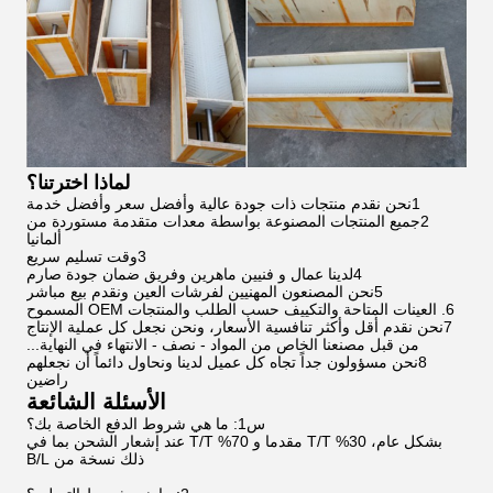
لماذا اخترتنا؟
1نحن نقدم منتجات ذات جودة عالية وأفضل سعر وأفضل خدمة
2جميع المنتجات المصنوعة بواسطة معدات متقدمة مستوردة من
ألمانيا
3وقت تسليم سريع
4لدينا عمال و فنيين ماهرين وفريق ضمان جودة صارم
5نحن المصنعون المهنيين لفرشات العين ونقدم بيع مباشر
6. العينات المتاحة والتكييف حسب الطلب والمنتجات OEM المسموح
7نحن نقدم أقل وأكثر تنافسية الأسعار، ونحن نجعل كل عملية الإنتاج
من قبل مصنعنا الخاص من المواد - نصف - الانتهاء في النهاية...
8نحن مسؤولون جداً تجاه كل عميل لدينا ونحاول دائماً أن نجعلهم
راضين
الأسئلة الشائعة
س1: ما هي شروط الدفع الخاصة بك؟
بشكل عام، 30% T/T مقدما و 70% T/T عند إشعار الشحن بما في
ذلك نسخة من B/L