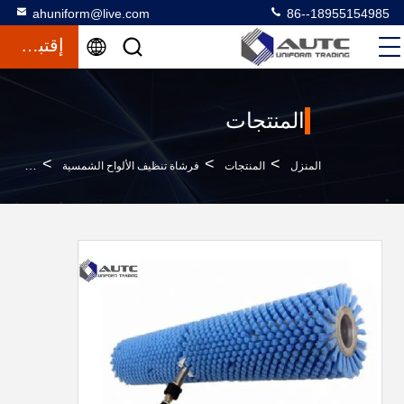
ahuniform@live.com
86--18955154985
إقتباس
المنتجات
>
>
>
المنزل
المنتجات
فرشاة تنظيف الألواح الشمسية
فرشاة تنظي