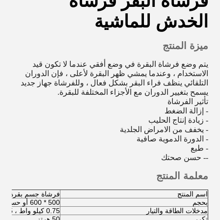
فرشاة البقر فرشاة
الخدش للماشية
ميزة المنتج
يتم وضع فرشاة البقرة في وضع أفقي عندما لا تكون قيد
الاستخدام ، وعندما يمشي ظهر البقرة لأعلى ، فإن الدوران
التلقائي ينظف فراء البقر بشكل فعال ، وللفرشاة جهاز جديد
يسمح بتغيير الدوران مع الأجزاء المختلفة للبقرة.
تأثير الفرشاة
- إزالة الضغط
- زيادة إنتاج الحليب
- يخفف من الامراض الجلدية
- الدورة الدموية صافية
- طيع
-- حسن صحتك
معلمة المنتج
اسم المنتج
فرشاة جسم بقرة
بحجم
500 * 600 أو حسب الطلب
مدخلات الطاقة والتيار
0.75 كيلو واط ، 5.5 أمبير
تكرر
50 هرتز