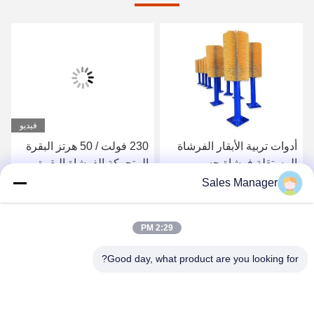
فيديو
بية الأبقار الفرشاة
230 فولت / 50 هرتز البقرة
معدات المزا
ة فرشاة جسم
المتحركة الفرشاة البقرة
الكهربائية ا
 تدليك الماشية خدش
الدورانية مع 230 فولت 50
النيلون فرش
Sales Manager
تنظيف
هرتز مصدر الطاقة
للمواشي
 على افضل سعر
احصل على افضل سعر
احصل عل
2:29 PM
Good day, what product are you looking for?