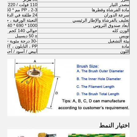
مصدر التيار
110 فولت / 220 فولت / 240 فولت
مادة الفرشاة وقطرها
PP ، 2-3 مم * 160 مم
سرعة الدوران
24 طلقة في الدقيقة
تغليف بالفرشاة والإطار الرئيسي
التعبئة الورقية ، حالة
أبعاد صندوق التروس
1000 * 690 * 540 ملم
الوزن كله
حوالي 140 كجم
نويس
≤ 50 ديسيبل
بيئة التشغيل
-30 درجة مئوية ~ 40 درجة مئوية 0 ~ 80٪ رطوبة نسبية
مادة
PP ، النايلون ، PE ، PBT إلخ
اللون
أبيض / أسود / أحمر / 
اختيار النمط