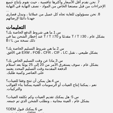
7. نحن نقدم أقل الأسعار وأكثرها تنافسية ، حيث نقوم بإنتاج جميع
الإجراءات من قبل مصنعنا الخاص من المواد - نصف النهاية في النهاية
...
8. نحن مسؤولون للغاية تجاه كل عميل من عملائنا ، ونبذل قصارى
جهدنا دائمًا لإرضائهم
التعليمات
س 1.ما هي شروط الدفع الخاصة بك؟
بشكل عام ، 30٪ T / T مقدمًا و 70٪ T / T عند إخطار الشحن بما في
ذلك نسخة من B / L
س 2.ما هي شروط التسليم الخاصة بك؟
بشكل طبيعي ، نقبل EXW ، FOB ، CFR ، CIF ، LC في الأفق.
س 3.ماذا عن وقت التسليم الخاص بك؟
بشكل عام ، سوف يستغرق الأمر من 20 إلى 25 يومًا بعد استلام
الدفعة المقدمة.وقت التسليم المحدد يعتمد
على العناصر وكمية طلبك.
س 4.هل يمكن أن تنتج وفقا للعينات؟
نعم ، يمكننا إنتاج العينات أو الرسومات الفنية.يمكننا بناء القوالب
والتركيبات.
س 5: هل يمكنك تقديم العينات وكم تكلفة العينات؟
بشكل عام ، العينة مجانية ، ونطلب الشحن الذي تم جمعه.
س 6.يمكنك قبول OEM؟
نعم ، OEM موضع ترحيب.