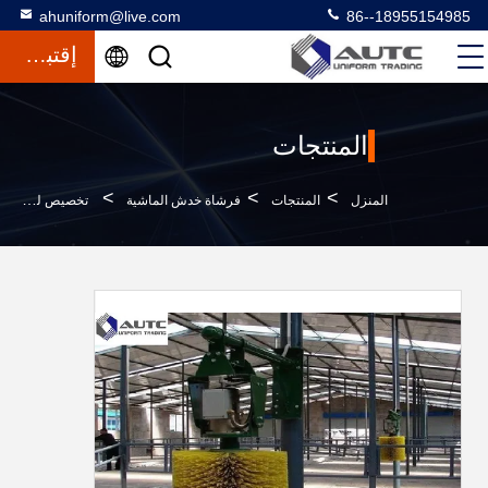
ahuniform@live.com
86--18955154985
إقتباس
المنتجات
>
>
>
المنزل
المنتجات
فرشاة خدش الماشية
تخصيص لون فرشاة البقرة الدوارة ، فرشاة هرش الماشية PP البلاستيك الصلب