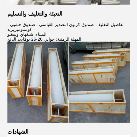
التعبئة والتغليف والتسليم
تفاصيل التغليف: صندوق كرتون التصدير القياسي ، صندوق خشبي ،
كوستوميريزيد
الميناء: شنغهاي ونينغبو
المهلة الزمنية: حوالي 20-25 يومًا
بعد الدفع
الشهادات