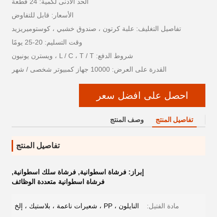
الحد الأدنى لكمية: 24 قطعة
الأسعار: قابل للتفاوض
تفاصيل التغليف: علبة كرتون ، صندوق خشبي ، كوستوميريزيد
وقت التسليم: 20-25 يومًا
شروط الدفع: L / C ، T / T ، ويسترن يونيون
القدرة على العرض: 10000 جهاز كمبيوتر شخصى / شهر
احصل على افضل سعر
تفاصيل المنتج
وصف المنتج
تفاصيل المنتج
إبراز:
فرشاة اسطوانية
,
فرشاة سلك اسطوانية
,
فرشاة اسطوانية متعددة الوظائف
مادة الفتيل:
النايلون ، PP ، شعيرات ناعمة ، بلاستيك ، إلخ