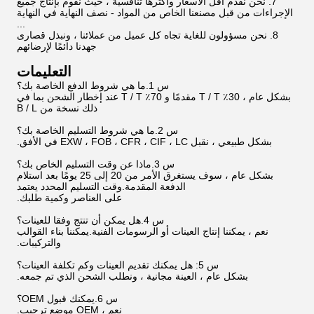
7. نحن نقدم أقل الأسعار وأكثرها تنافسية ، حيث نقوم بإنتاج جميع
الإجراءات من قبل مصنعنا الخاص من المواد - نصف النهاية في النهاية
...
8. نحن مسؤولون للغاية تجاه كل عميل من عملائنا ، ونبذل قصارى
جهدنا دائمًا لإرضائهم
التعليمات
س 1.ما هي شروط الدفع الخاصة بك؟
بشكل عام ، 30٪ T / T مقدمًا و 70٪ T / T عند إخطار الشحن بما في
ذلك نسخة من B / L
س 2.ما هي شروط التسليم الخاصة بك؟
بشكل طبيعي ، نقبل EXW ، FOB ، CFR ، CIF ، LC في الأفق.
س 3.ماذا عن وقت التسليم الخاص بك؟
بشكل عام ، سوف يستغرق الأمر من 20 إلى 25 يومًا بعد استلام
الدفعة المقدمة.وقت التسليم المحدد يعتمد
على العناصر وكمية طلبك.
س 4.هل يمكن أن تنتج وفقا للعينات؟
نعم ، يمكننا إنتاج العينات أو الرسومات الفنية.يمكننا بناء القوالب
والتركيبات.
س 5: هل يمكنك تقديم العينات وكم تكلفة العينات؟
بشكل عام ، العينة مجانية ، ونطلب الشحن الذي تم جمعه.
س 6.يمكنك قبول OEM؟
نعم ، OEM موضع ترحيب.