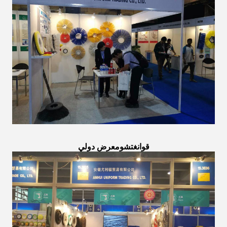
قوانغتشو
معرض دولي