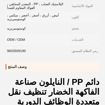
البلاستيك الصلب ، PP ، المعدن المجلفن ،
المواد الأساسية:
الفولاذ المقاوم للصدأ
أبيض ، أزرق ، أصفر ، أخضر ، ميكس ،
اللون:
كوستوميريزيد
بحجم:
كوستوميريزيد
الخدمات:
OEM / ODM
رمز النظام المنسق:
9603509190
وصف المنتج
دائم PP / النايلون صناعة
الفاكهة الخضار تنظيف نقل
متعددة الوظائف الدورية