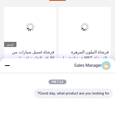
فيديو
فرشاة النيلون المزهرة
فرشاة غسيل سيارات من
والفرشاة PBT فرشاة غسيل
الألياف الخاصة لغسيل
السيارات فرشاة الدوار
السيارات
Sales Manager
للتنظيف اللطيف
احصل على افضل سعر
احصل على افضل سعر
7:12 PM
Good day, what product are you looking for?
ANHUI UNIFORM TRADING CO.LTD